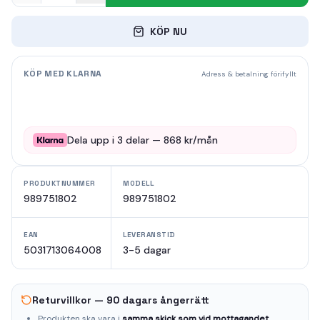
KÖP NU
KÖP MED KLARNA
Adress & betalning förifyllt
Dela upp i
3
delar —
868
kr/mån
PRODUKTNUMMER
MODELL
989751802
989751802
EAN
LEVERANSTID
5031713064008
3-5 dagar
Returvillkor — 90 dagars ångerrätt
Produkten ska vara i
samma skick som vid mottagandet