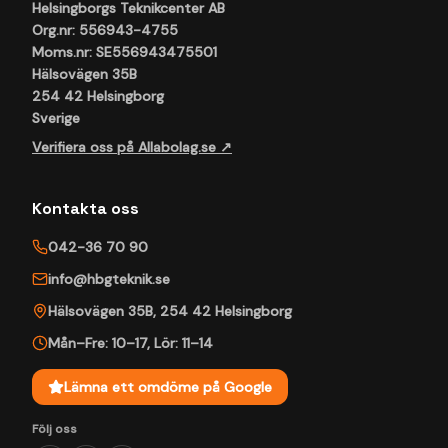
Helsingborgs Teknikcenter AB
Org.nr: 556943-4755
Moms.nr: SE556943475501
Hälsovägen 35B
254 42 Helsingborg
Sverige
Verifiera oss på Allabolag.se ↗
Kontakta oss
042-36 70 90
info@hbgteknik.se
Hälsovägen 35B
,
254 42
Helsingborg
Mån–Fre: 10–17
,
Lör: 11–14
Lämna ett omdöme på Google
Följ oss