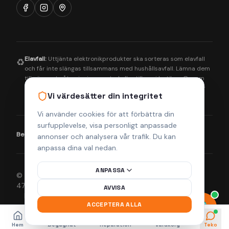
Elavfall:
Uttjänta elektronikprodukter ska sorteras som elavfall
♻️
och får inte slängas tillsammans med hushållsavfall. Lämna dem
till närmaste återvinningscentral eller till oss i butiken. Genom
korrekt hantering bidrar du till en bättre miljö och säkerställer
Vi värdesätter din integritet
att farliga ämnen tas om hand på rätt sätt.
Vi använder cookies för att förbättra din
surfupplevelse, visa personligt anpassade
Betalningsmetoder:
Visa
Mastercard
Klarna
annonser och analysera vår trafik. Du kan
anpassa dina val nedan.
ANPASSA
© 2026 Helsingborgs Teknikcenter AB (Org.nr 556943-
4755). Alla rättigheter förbehållna.
AVVISA
Integritetspolicy
Köpvillkor
Returpolicy
Frakt & Leverans
ACCEPTERA ALLA
Hem
Begagnat
Reparation
Varukorg
Teko