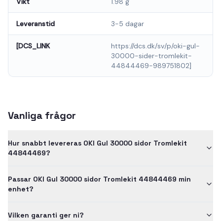
Vikt
1.98 g
Leveranstid
3-5 dagar
[DCS_LINK
https://dcs.dk/sv/p/oki-gul-
30000-sider-tromlekit-
44844469-989751802]
Vanliga frågor
Hur snabbt levereras OKI Gul 30000 sidor Tromlekit
44844469?
Passar OKI Gul 30000 sidor Tromlekit 44844469 min
enhet?
Vilken garanti ger ni?