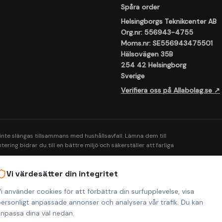
Spåra order
Helsingborgs Teknikcenter AB
Org.nr: 556943-4755
Moms.nr: SE556943475501
Hälsovägen 35B
254 42 Helsingborg
Sverige
Verifiera oss på Allabolag.se ↗
 inte slängas tillsammans med hushållsavfall. Lämna dem till
ering bidrar du till en bättre miljö och säkerställer att farliga
Vi värdesätter din integritet
i använder cookies för att förbättra din surfupplevelse, visa
ersonligt anpassade annonser och analysera vår trafik. Du kan
npassa dina val nedan.