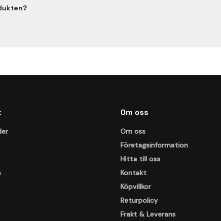
odukten?
t
Om oss
der
Om oss
Företagsinformation
Hitta till oss
s
Kontakt
Köpvillkor
Returpolicy
Frakt & Leverans