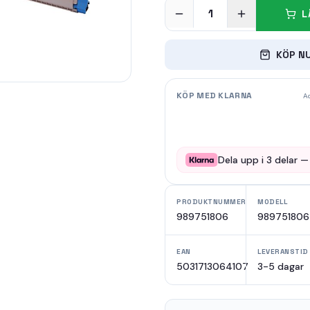
1
L
KÖP N
KÖP MED KLARNA
Ad
Dela upp i
3
delar 
PRODUKTNUMMER
MODELL
989751806
989751806
EAN
LEVERANSTID
5031713064107
3-5 dagar