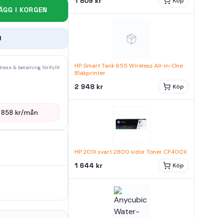
1 809 kr
Köp
ÄGG I KORGEN
U
HP Smart Tank 655 Wireless All-in-One
ress & betalning förifyllt
Bläkprinter
2 948 kr
Köp
—
858
kr/mån
HP 201X svart 2800 sidor Toner CF400X
1 644 kr
Köp