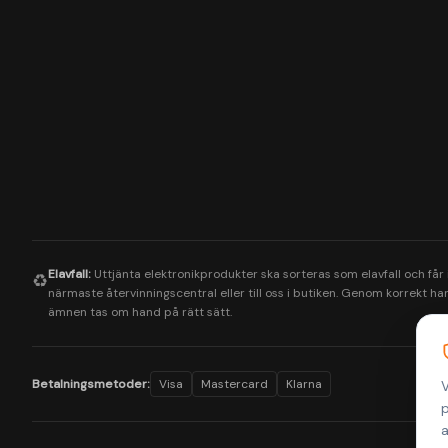
Elavfall:
Uttjänta elektronikprodukter ska sorteras som elavfall och får
♻️
närmaste återvinningscentral eller till oss i butiken. Genom korrekt hant
ämnen tas om hand på rätt sätt.
Betalningsmetoder:
Visa
Mastercard
Klarna
V
p
a