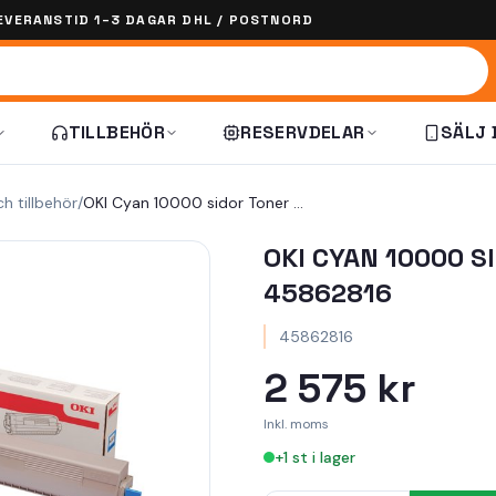
EVERANSTID 1–3 DAGAR DHL / POSTNORD
TILLBEHÖR
RESERVDELAR
SÄLJ 
ch tillbehör
/
OKI Cyan 10000 sidor Toner 45862816
OKI CYAN 10000 S
45862816
45862816
2 575 kr
Inkl. moms
+
1
st i lager