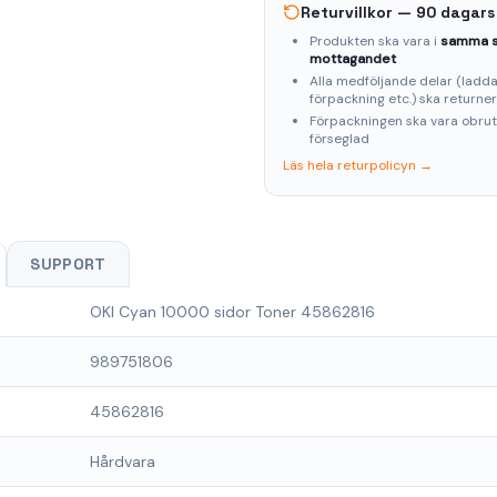
Returvillkor — 90 dagars
Produkten ska vara i
samma s
mottagandet
Alla medföljande delar (laddar
förpackning etc.) ska returne
Förpackningen ska vara obru
förseglad
Läs hela returpolicyn →
SUPPORT
OKI Cyan 10000 sidor Toner 45862816
989751806
45862816
Hårdvara