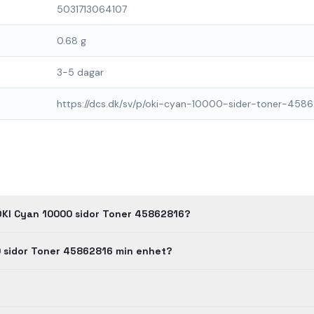
5031713064107
0.68 g
3-5 dagar
https://dcs.dk/sv/p/oki-cyan-10000-sider-toner-458
OKI Cyan 10000 sidor Toner 45862816?
0 sidor Toner 45862816 min enhet?