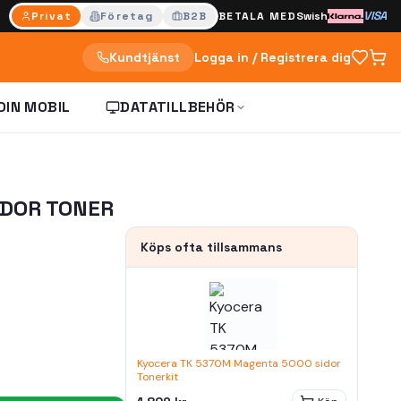
VISA
Privat
Företag
B2B
BETALA MED
Swish
Kundtjänst
Logga in / Registrera dig
DIN MOBIL
DATATILLBEHÖR
IDOR TONER
Köps ofta tillsammans
Kyocera TK 5370M Magenta 5000 sidor
Tonerkit