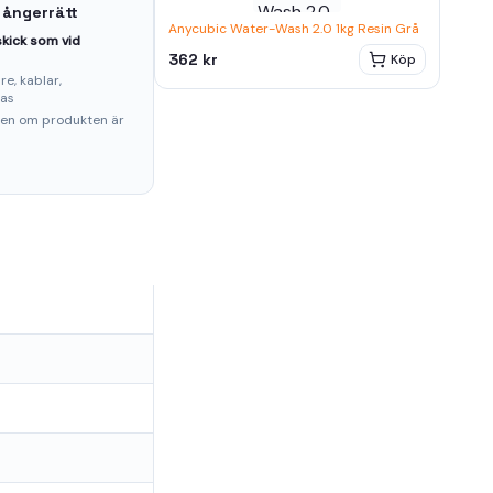
 ångerrätt
Anycubic Water-Wash 2.0 1kg Resin Grå
kick som vid
362 kr
Köp
e, kablar,
ras
ten om produkten är