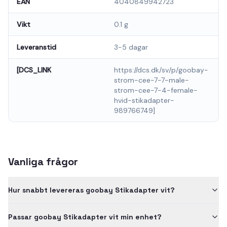
EAN
4040849942723
Vikt
0.1 g
Leveranstid
3-5 dagar
[DCS_LINK
https://dcs.dk/sv/p/goobay-
strom-cee-7-7-male-
strom-cee-7-4-female-
hvid-stikadapter-
989766749]
Vanliga frågor
Hur snabbt levereras goobay Stikadapter vit?
Passar goobay Stikadapter vit min enhet?