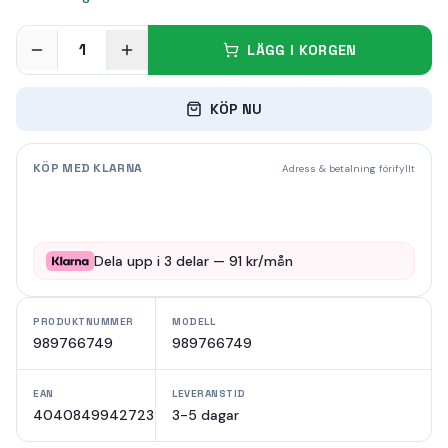
1
LÄGG I KORGEN
KÖP NU
KÖP MED KLARNA
Adress & betalning förifyllt
Dela upp i
3
delar —
91
kr/mån
PRODUKTNUMMER
MODELL
989766749
989766749
EAN
LEVERANSTID
4040849942723
3-5 dagar