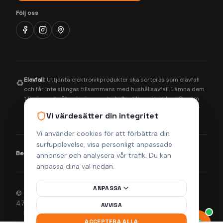
Följ oss
Elavfall:
Uttjänta elektronikprodukter ska sorteras som elavfall
♻️
och får inte slängas tillsammans med hushållsavfall. Lämna dem
till närmaste återvinningscentral eller till oss i butiken. Genom
korrekt hantering bidrar du till en bättre miljö och säkerställer
Vi värdesätter din integritet
att farliga ämnen tas om hand på rätt sätt.
Vi använder cookies för att förbättra din
surfupplevelse, visa personligt anpassade
Betalningsmetoder:
Visa
Mastercard
Klarna
annonser och analysera vår trafik. Du kan
anpassa dina val nedan.
ANPASSA
© 2026 Helsingborgs Teknikcenter AB (Org.nr 556943-
4755). Alla rättigheter förbehållna.
AVVISA
Integritetspolicy
Köpvillkor
Returpolicy
Frakt & Leverans
ACCEPTERA ALLA