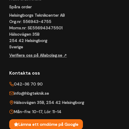
Spåra order
Helsingborgs Teknikcenter AB
Org.nr: 556943-4755
Moms.nr: SE556943475501
Hälsovägen 35B
254 42 Helsingborg
Sverige
Verifiera oss på Allabolag.se ↗
Kontakta oss
042-36 70 90
info@hbgteknik.se
Hälsovägen 35B
,
254 42
Helsingborg
Mån–Fre: 10–17
,
Lör: 11–14
Lämna ett omdöme på Google