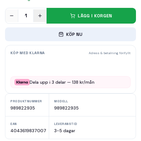
1
LÄGG I KORGEN
KÖP NU
KÖP MED KLARNA
Adress & betalning förifyllt
Dela upp i
3
delar —
138
kr/mån
PRODUKTNUMMER
MODELL
989822935
989822935
EAN
LEVERANSTID
4043619837007
3-5 dagar