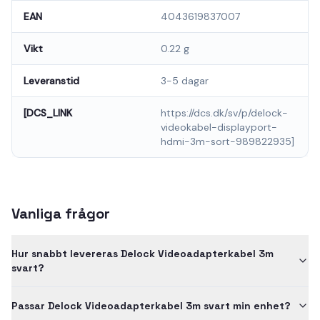
EAN
4043619837007
Vikt
0.22 g
Leveranstid
3-5 dagar
[DCS_LINK
https://dcs.dk/sv/p/delock-
videokabel-displayport-
hdmi-3m-sort-989822935]
Vanliga frågor
Hur snabbt levereras Delock Videoadapterkabel 3m
svart?
Passar Delock Videoadapterkabel 3m svart min enhet?