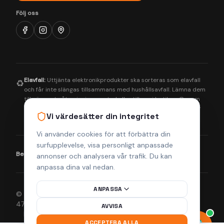
Följ oss
Elavfall:
Uttjänta elektronikprodukter ska sorteras som elavfall
♻️
och får inte slängas tillsammans med hushållsavfall. Lämna dem
till närmaste återvinningscentral eller till oss i butiken. Genom
korrekt hantering bidrar du till en bättre miljö och säkerställer
Vi värdesätter din integritet
att farliga ämnen tas om hand på rätt sätt.
Vi använder cookies för att förbättra din
surfupplevelse, visa personligt anpassade
Betalningsmetoder:
Visa
Mastercard
Klarna
annonser och analysera vår trafik. Du kan
anpassa dina val nedan.
ANPASSA
© 2026 Helsingborgs Teknikcenter AB (Org.nr 556943-
4755). Alla rättigheter förbehållna.
AVVISA
Integritetspolicy
Köpvillkor
Returpolicy
Frakt & Leverans
ACCEPTERA ALLA