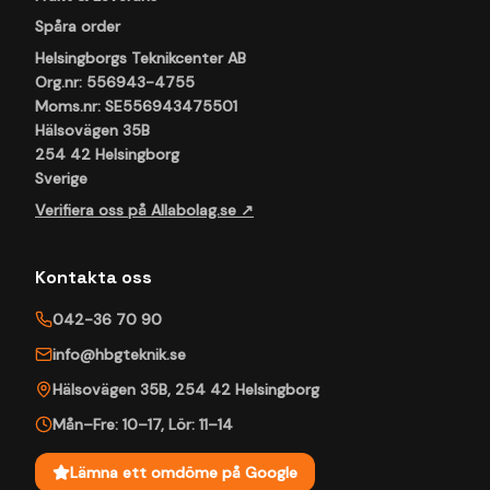
Spåra order
Helsingborgs Teknikcenter AB
Org.nr: 556943-4755
Moms.nr: SE556943475501
Hälsovägen 35B
254 42 Helsingborg
Sverige
Verifiera oss på Allabolag.se ↗
Kontakta oss
042-36 70 90
info@hbgteknik.se
Hälsovägen 35B
,
254 42
Helsingborg
Mån–Fre: 10–17
,
Lör: 11–14
Lämna ett omdöme på Google