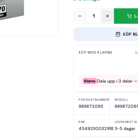
1
L
KÖP N
KÖP MED KLARNA
Ad
Dela upp i
3
delar 
PRODUKTNUMMER
MODELL
989872095
98987209
EAN
LEVERANSTID
4549292032918
3-5 dagar