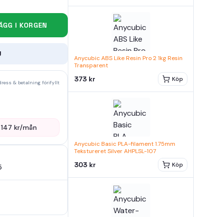
ÄGG I KORGEN
U
Anycubic ABS Like Resin Pro 2 1kg Resin
Transparent
373 kr
Köp
ress & betalning förifyllt
—
147
kr/mån
Anycubic Basic PLA-filament 1.75mm
Tekstureret Silver AHPLSL-107
303 kr
Köp
5