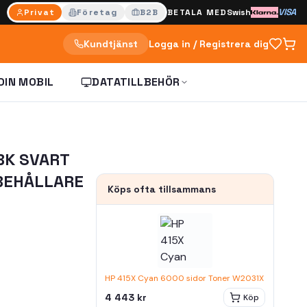
VISA
Privat
Företag
B2B
BETALA MED
Swish
Kundtjänst
Logga in / Registrera dig
DIN MOBIL
DATATILLBEHÖR
BK SVART
BEHÅLLARE
Köps ofta tillsammans
HP 415X Cyan 6000 sidor Toner W2031X
4 443 kr
Köp