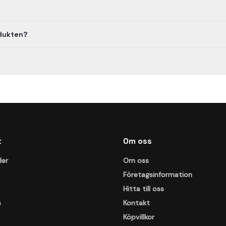
odukten?
t
Om oss
der
Om oss
Företagsinformation
Hitta till oss
s
Kontakt
Köpvillkor