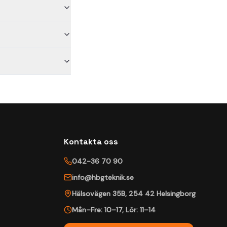
Kontakta oss
042-36 70 90
info@hbgteknik.se
Hälsovägen 35B
,
254 42
Helsingborg
Mån–Fre: 10–17
,
Lör: 11–14