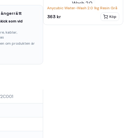
Anycubic Water-Wash 2.0 1kg Resin Grå
 ångerrätt
363 kr
Köp
kick som vid
e, kablar,
ras
ten om produkten är
72C001