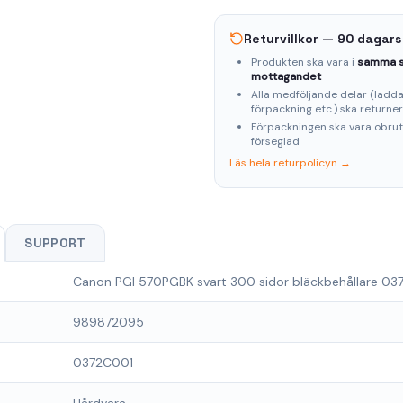
Returvillkor — 90 dagars
Produkten ska vara i
samma s
mottagandet
Alla medföljande delar (laddar
förpackning etc.) ska returne
Förpackningen ska vara obru
förseglad
Läs hela returpolicyn →
SUPPORT
Canon PGI 570PGBK svart 300 sidor bläckbehållare 03
989872095
0372C001