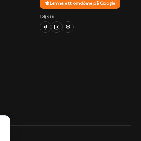
Lämna ett omdöme på Google
Följ oss