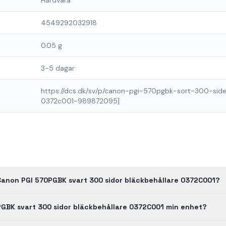
Hårdvara
4549292032918
0.05 g
3-5 dagar
https://dcs.dk/sv/p/canon-pgi-570pgbk-sort-300-sid
0372c001-989872095]
Canon PGI 570PGBK svart 300 sidor bläckbehållare 0372C001?
GBK svart 300 sidor bläckbehållare 0372C001 min enhet?