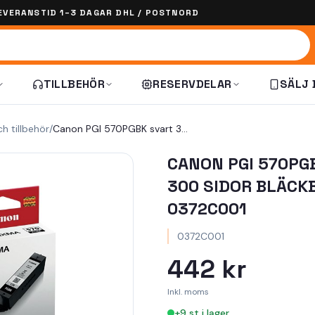
EVERANSTID 1–3 DAGAR DHL / POSTNORD
TILLBEHÖR
RESERVDELAR
SÄLJ 
ch tillbehör
/
Canon PGI 570PGBK svart 300 sidor bläckbehållare 0372C001
CANON PGI 570PG
300 SIDOR BLÄCK
0372C001
0372C001
442 kr
Inkl. moms
+
9
st i lager