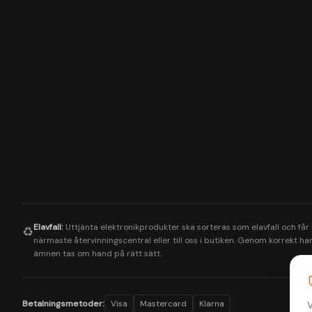
Elavfall:
Uttjänta elektronikprodukter ska sorteras som elavfall och får
♻️
närmaste återvinningscentral eller till oss i butiken. Genom korrekt hant
ämnen tas om hand på rätt sätt.
Betalningsmetoder:
Visa
Mastercard
Klarna
V