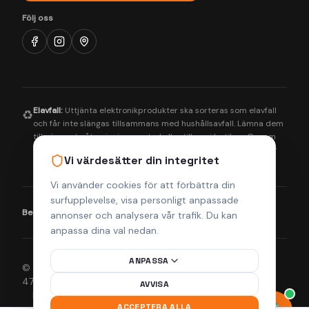
Följ oss
Elavfall:
Uttjänta elektronikprodukter ska sorteras som elavfall
♻️
och får inte slängas tillsammans med hushållsavfall. Lämna dem
till närmaste återvinningscentral eller till oss i butiken. Genom
korrekt hantering bidrar du till en bättre miljö och säkerställer
Vi värdesätter din integritet
att farliga ämnen tas om hand på rätt sätt.
Vi använder cookies för att förbättra din
surfupplevelse, visa personligt anpassade
Betalningsmetoder:
Visa
Mastercard
Klarna
annonser och analysera vår trafik. Du kan
anpassa dina val nedan.
ANPASSA
© 2026 Helsingborgs Teknikcenter AB (Org.nr 556943-
4755). Alla rättigheter förbehållna.
AVVISA
Integritetspolicy
Köpvillkor
Returpolicy
Frakt & Leverans
ACCEPTERA ALLA