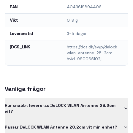
EAN
4043619894406
Vikt
0.19 g
Leveranstid
3-5 dagar
[DCS_LINK
https://dcs.dk/sv/p/delock-
wlan-antenne-28-2cm-
hvid-990065102]
Vanliga frågor
Hur snabbt levereras DeLOCK WLAN Antenne 28.2cm
vit?
Passar DeLOCK WLAN Antenne 28.2cm vit min enhet?