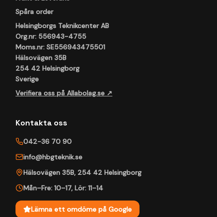
Spåra order
Helsingborgs Teknikcenter AB
Org.nr: 556943-4755
Moms.nr: SE556943475501
Hälsovägen 35B
254 42 Helsingborg
Sverige
Verifiera oss på Allabolag.se ↗
Kontakta oss
042-36 70 90
info@hbgteknik.se
Hälsovägen 35B
,
254 42
Helsingborg
Mån–Fre: 10–17
,
Lör: 11–14
Lämna ett omdöme på Google