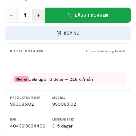
1
LÄGG I KORGEN
KÖP NU
KÖP MED KLARNA
Adress & betalning förifyllt
Dela upp i
3
delar —
228
kr/mån
PRODUKTNUMMER
MODELL
990065102
990065102
EAN
LEVERANSTID
4043619894406
3-5 dagar