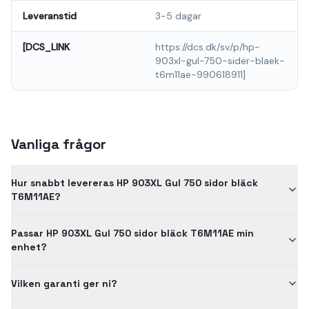
Leveranstid
3-5 dagar
[DCS_LINK
https://dcs.dk/sv/p/hp-
903xl-gul-750-sider-blaek-
t6m11ae-990618911]
Vanliga frågor
Hur snabbt levereras HP 903XL Gul 750 sidor bläck
T6M11AE?
Passar HP 903XL Gul 750 sidor bläck T6M11AE min
enhet?
Vilken garanti ger ni?