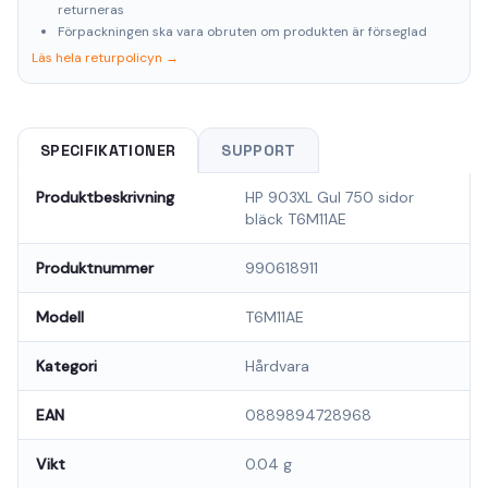
returneras
Förpackningen ska vara obruten om produkten är förseglad
Läs hela returpolicyn →
SPECIFIKATIONER
SUPPORT
Produktbeskrivning
HP 903XL Gul 750 sidor
bläck T6M11AE
Produktnummer
990618911
Modell
T6M11AE
Kategori
Hårdvara
EAN
0889894728968
Vikt
0.04 g