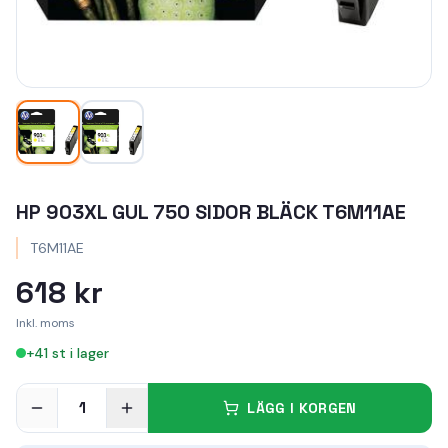
HP 903XL GUL 750 SIDOR BLÄCK T6M11AE
T6M11AE
618 kr
Inkl. moms
+
41
st i lager
1
LÄGG I KORGEN