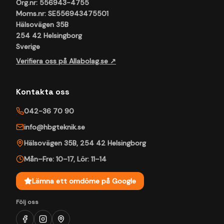
Org.nr: 556943-4755
Moms.nr: SE556943475501
Hälsovägen 35B
254 42 Helsingborg
Sverige
Verifiera oss på Allabolag.se ↗
Kontakta oss
042-36 70 90
info@hbgteknik.se
Hälsovägen 35B
,
254 42
Helsingborg
Mån–Fre: 10–17
,
Lör: 11–14
Lämna ett omdöme på Google
Följ oss