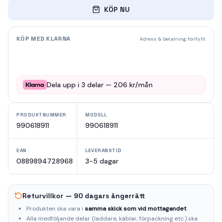
KÖP NU
KÖP MED KLARNA
Adress & betalning förifyllt
Dela upp i
3
delar —
206
kr/mån
PRODUKTNUMMER
MODELL
990618911
990618911
EAN
LEVERANSTID
0889894728968
3-5 dagar
Returvillkor — 90 dagars ångerrätt
Produkten ska vara i
samma skick som vid mottagandet
Alla medföljande delar (laddare, kablar, förpackning etc.) ska