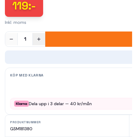
119
:-
Inkl. moms
1
KÖP MED KLARNA
Dela upp i
3
delar —
40
kr/mån
PRODUKTNUMMER
M
GSM181380
G