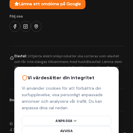
Lämna ett omdöme på Google
Följ oss
Elavfall:
Uttjänta elektronikprodukter ska sorteras som elavfall
♻️
och får inte slängas tillsammans med hushållsavfall. Lämna dem
till närmaste återvinningscentral eller till oss i butiken. Genom
korrekt hantering bidrar du till en bättre miljö och säkerställer
Vi värdesätter din integritet
att farliga ämnen tas om hand på rätt sätt.
Vi använder cookies för att förbättra din
surfupplevelse, visa personligt anpassade
Betalningsmetoder:
Visa
Mastercard
Klarna
annonser och analysera vår trafik. Du kan
anpassa dina val nedan.
ANPASSA
© 2026 Helsingborgs Teknikcenter AB (Org.nr 556943-
4755). Alla rättigheter förbehållna.
AVVISA