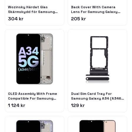
Wozinsky Härdat Glas
Back Cover With Camera
Skärmskydd för Samsung
Lens For Samsung Galaxy
Galaxy A34 5G - Svart, 9H
A34 5G (A346 / 2023) (No
304 kr
205 kr
Logo) (Aftermarket Plus)
(Silver)
OLED Assembly With Frame
Dual Sim Card Tray For
Compatible For Samsung
Samsung Galaxy A34 (A346 /
Galaxy A34 5G (A346 / 2023)
2023) (Graphite)
1 124 kr
129 kr
(Service Pack) (Silver)