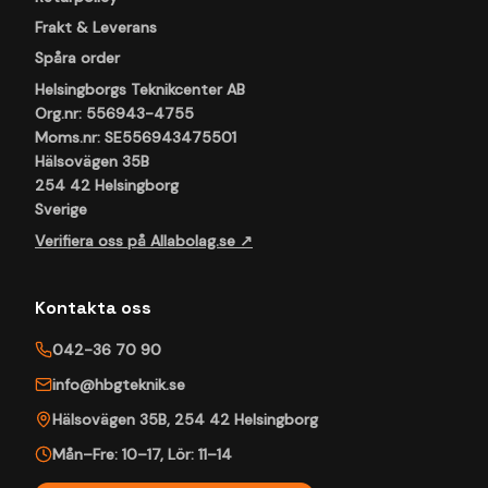
Frakt & Leverans
Spåra order
Helsingborgs Teknikcenter AB
Org.nr: 556943-4755
Moms.nr: SE556943475501
Hälsovägen 35B
254 42 Helsingborg
Sverige
Verifiera oss på Allabolag.se ↗
Kontakta oss
042-36 70 90
info@hbgteknik.se
Hälsovägen 35B
,
254 42
Helsingborg
Mån–Fre: 10–17
,
Lör: 11–14