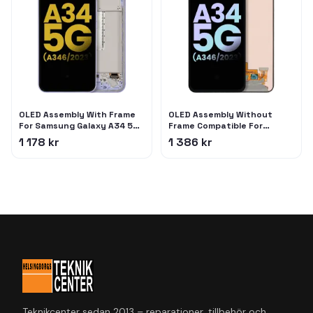
OLED Assembly With Frame
OLED Assembly Without
For Samsung Galaxy A34 5G
Frame Compatible For
(A346 / 2023) (Refurbished)
Samsung Galaxy A34 5G
1 178 kr
1 386 kr
(Violet)
(A346 / 2023) (Service Pack)
(All Colors)
Teknikcenter sedan 2013 – reparationer, tillbehör och