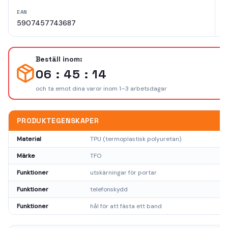
EAN
L
5907457743687
3
Beställ inom:
06 : 45 : 14
och ta emot dina varor inom 1–3 arbetsdagar
PRODUKTEGENSKAPER
Material
TPU (termoplastisk polyuretan)
Märke
TFO
Funktioner
utskärningar för portar
Funktioner
telefonskydd
Funktioner
hål för att fästa ett band