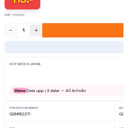
Inkl. moms
1
KÖP MED KLARNA
Dela upp i
3
delar —
40
kr/mån
PRODUKTNUMMER
MODE
GSM182371
GSM