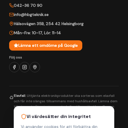
042-36 70 90
info@hbgteknik.se
Hälsovägen 35B
,
254 42
Helsingborg
Mån–Fre: 10–17
,
Lör: 11–14
Lämna ett omdöme på Google
Följ oss
Elavfall:
Uttjänta elektronikprodukter ska sorteras som elavfall
♻️
och får inte slängas tillsammans med hushållsavfall. Lämna dem
till närmaste återvinningscentral eller till oss i butiken. Genom
korrekt hantering bidrar du till en bättre miljö och säkerställer
Vi värdesätter din integritet
att farliga ämnen tas om hand på rätt sätt.
Vi använder cookies för att förbättra din