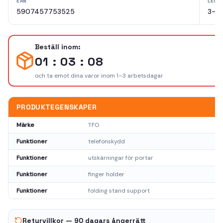
EAN
LEVE
5907457753525
3-5 
Beställ inom:
01 : 03 : 08
och ta emot dina varor inom 1–3 arbetsdagar
PRODUKTEGENSKAPER
Märke
TFO
Funktioner
telefonskydd
Funktioner
utskärningar för portar
Funktioner
finger holder
Funktioner
folding stand support
Returvillkor — 90 dagars ångerrätt