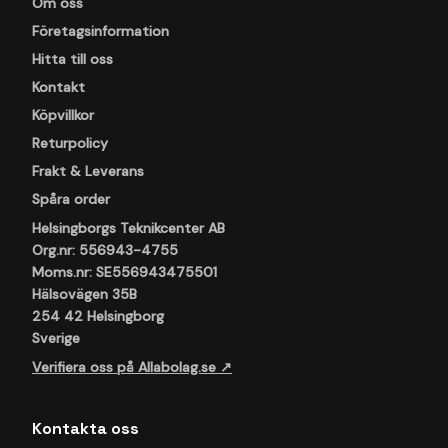
Om oss
Företagsinformation
Hitta till oss
Kontakt
Köpvillkor
Returpolicy
Frakt & Leverans
Spåra order
Helsingborgs Teknikcenter AB
Org.nr: 556943-4755
Moms.nr: SE556943475501
Hälsovägen 35B
254 42 Helsingborg
Sverige
Verifiera oss på Allabolag.se ↗
Kontakta oss