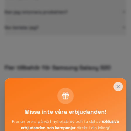
Kan jag returnera produkten?
Hur betalar jag?
Fler tillbehör för
Samsung Galaxy S20
Missa inte våra erbjudanden!
Prenumerera på vårt nyhetsbrev och ta del av
exklusiva
erbjudanden och kampanjer
direkt i din inkorg!