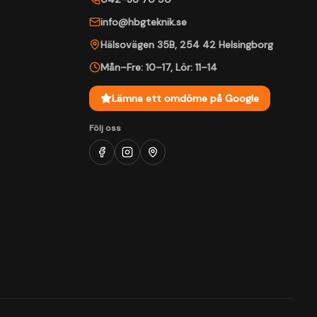
info@hbgteknik.se
Hälsovägen 35B
,
254 42
Helsingborg
Mån–Fre: 10–17
,
Lör: 11–14
Lämna ett omdöme på Google
Följ oss