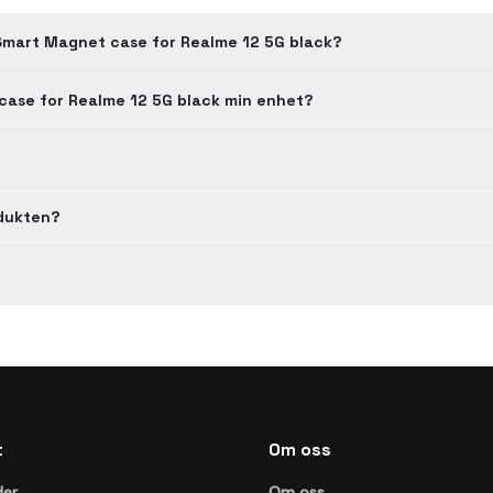
Smart Magnet case for Realme 12 5G black?
case for Realme 12 5G black min enhet?
odukten?
t
Om oss
der
Om oss