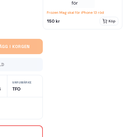
Frozen Mag skal för iPhone 13 röd
150 kr
Köp
ÄGG I KORGEN
LD
VARUMÄRKE
6
TFO