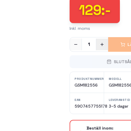
129
:-
Inkl. moms
1
L
SLUTSÅ
PRODUKTNUMMER
MODELL
GSM182556
GSM18255
EAN
LEVERANSTID
5907457755178
3-5 dagar
Beställ inom: