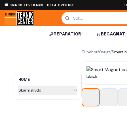
🚚 SNABB LEVERANS I HELA SVERIGE
L
REPARATION
BEGAGNAT
Tillbehör
/
Övrigt
/
HOME
Skärmskydd
0