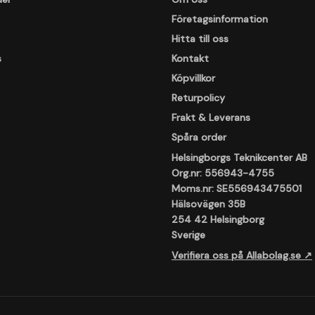
Företagsinformation
Hitta till oss
s
Kontakt
Köpvillkor
Returpolicy
Frakt & Leverans
Spåra order
Helsingborgs Teknikcenter AB
Org.nr: 556943-4755
Moms.nr: SE556943475501
Hälsovägen 35B
254 42 Helsingborg
Sverige
Verifiera oss på Allabolag.se ↗