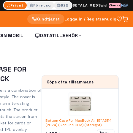
VISA
Privat
Företag
B2B
BETALA MED
Swish
Kundtjänst
Logga in / Registrera dig
DIN MOBIL
DATATILLBEHÖR
ASE FOR
ACK
Köps ofta tillsammans
 is a combination of
style. The cover is
 an interesting
e touch. The product
ects the screen from
Bottom Case For MacBook Air 15" A3114
ket for cards or
(2024) (Genuine OEM) (Starlight)
ed TPU overlay