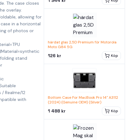
1 344 kr
Köp
de. The case closes
he overlay.
foldable, allowing for
case in a horizontal
ing of photos or
härdat glas 2,5D Premium för Motorola
erial=TPU
Moto G84 5G
|Material=synthetic
126 kr
Köp
folding stand
r
ic
Suitable
 / Realme/12
Bottom Case For MacBook Pro 14" A3112
patible with
(2024) (Genuine OEM) (Silver)
1 488 kr
Köp