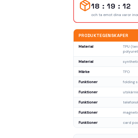
18 : 19 : 12
och ta emot dina varor in
PRODUKTEGENSKAPER
Material
TPU (ter
polyuret
Material
syntheti
Missa inte våra erbjudanden!
Märke
TFO
Prenumerera på vårt nyhetsbrev och ta del av
exklusiva
Funktioner
folding 
erbjudanden och kampanjer
direkt i din inkorg!
Funktioner
utskärni
Funktioner
telefon
Funktioner
magneti
Funktioner
card po
Prenumerera