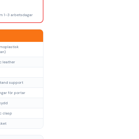
om 1–3 arbetsdagar
moplastisk
an)
c leather
stand support
ngar för portar
skydd
c clasp
cket