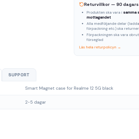
Returvillkor — 90 dagars
🔌 Gratis väggladdare med kabel vid köp av begagnad
Produkten ska vara i
samma s
mobil!
mottagandet
Ange rabattkoden vid betalningen för att få en gratis
Alla medföljande delar (laddar
väggladdare med USB-C kabel tillsammans med din begagnade
förpackning etc.) ska returne
mobil.
Förpackningen ska vara obru
förseglad
ladda26
Kopiera
Läs hela returpolicyn →
SUPPORT
Smart Magnet case for Realme 12 5G black
2-5 dagar