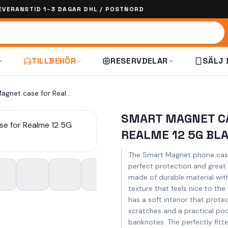
EVERANSTID 1–3 DAGAR DHL / POSTNORD
TILLBEHÖR
RESERVDELAR
SÄLJ 
Smart Magnet case for Realme 12 5G black
SMART MAGNET C
REALME 12 5G BL
The Smart Magnet phone case
perfect protection and great 
made of durable material with
texture that feels nice to th
has a soft interior that prot
scratches and a practical poc
banknotes. The perfectly fitt