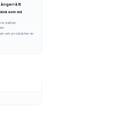
 ångerrätt
kick som vid
e, kablar,
ras
ten om produkten är