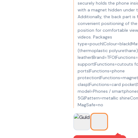
securely holds the phone insi
with a magnet hidden under t
Additionally, the back part is 
convenient positioning of the 
position for comfortable view
videos. Packages
type=pouch|Colour=black|Mat
(thermoplastic polyurethane)
leather|Brand=TFO|Functions=
support|Functions=cutouts fo
ports|Functions=phone
protection|Functions=magnet
clasp|Functions=card pocket|
model=Phones / smartphones
5G|Pattern=metallic shineCom
MagSafe=no