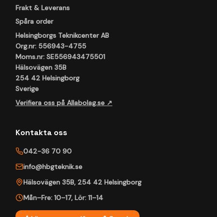
Frakt & Leverans
Spåra order
Helsingborgs Teknikcenter AB
Org.nr: 556943-4755
Moms.nr: SE556943475501
Hälsovägen 35B
254 42 Helsingborg
Sverige
Verifiera oss på Allabolag.se ↗
Kontakta oss
042-36 70 90
info@hbgteknik.se
Hälsovägen 35B
,
254 42
Helsingborg
Mån–Fre: 10–17
,
Lör: 11–14