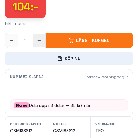
104
:-
Inkl. moms
1
LÄGG I KORGEN
KÖP NU
KÖP MED KLARNA
Adress & betalning förifyllt
Dela upp i
3
delar —
35
kr/mån
PRODUKTNUMMER
MODELL
VARUMÄRKE
GSM183612
GSM183612
TFO