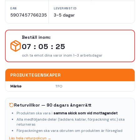
EAN
LEVERANSTID
5907457766235
3-5 dagar
Beställ inom:
07 : 05 : 25
och ta emot dina varor inom 1–3 arbetsdagar
PRODUKTEGENSKAPER
Märke
TFO
Returvillkor — 90 dagars ångerrätt
Produkten ska vara i
samma skick som vid mottagandet
Alla medföljande delar (laddare, kablar, förpackning etc.) ska
returneras
Förpackningen ska vara obruten om produkten är förseglad
Läs hela returpolicyn →