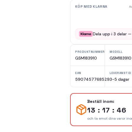
KÖP MED KLARNA
Ad
Dela upp i
3
delar 
PRODUKTNUMMER
MODELL
GSM183910
GSM183910
EAN
LEVERANSTID
5907457768529
3-5 dagar
Beställ inom:
13 : 17 : 45
och ta emot dina varor in