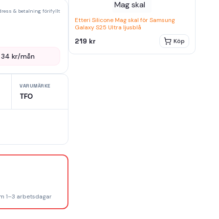
ress & betalning förifyllt
Etteri Silicone Mag skal för Samsung
Galaxy S25 Ultra ljusblå
219 kr
Köp
—
34
kr/mån
VARUMÄRKE
TFO
om 1–3 arbetsdagar