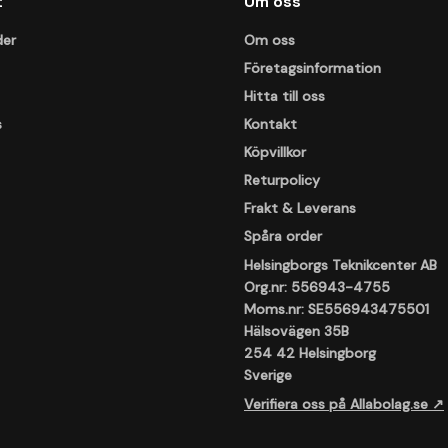
t
Om oss
der
Om oss
Företagsinformation
Hitta till oss
s
Kontakt
Köpvillkor
Returpolicy
Frakt & Leverans
Spåra order
Helsingborgs Teknikcenter AB
Org.nr: 556943-4755
Moms.nr: SE556943475501
Hälsovägen 35B
254 42 Helsingborg
Sverige
Verifiera oss på Allabolag.se ↗