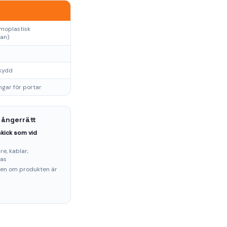
moplastisk
an)
skydd
ngar för portar
 ångerrätt
kick som vid
e, kablar,
ras
ten om produkten är