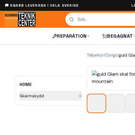
🚚 SNABB LEVERANS I HELA SVERIGE
L
REPARATION
BEGAGNAT
Tillbehör
/
Övrigt
/
HOME
Skärmskydd
0