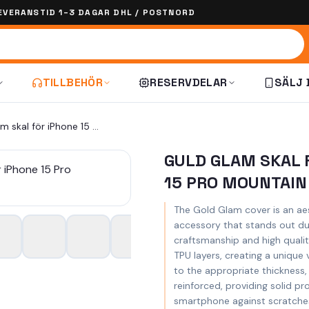
EVERANSTID 1–3 DAGAR DHL / POSTNORD
TILLBEHÖR
RESERVDELAR
SÄLJ 
guld Glam skal för iPhone 15 Pro mountain
GULD GLAM SKAL 
15 PRO MOUNTAIN
The Gold Glam cover is an ae
accessory that stands out du
craftsmanship and high qualit
TPU layers, creating a unique 
to the appropriate thickness, 
reinforced, providing solid pr
smartphone against scratche