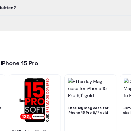
odukten?
r
iPhone 15 Pro
5
Etteri Icy Mag case for
Def
iPhone 15 Pro 6,1" gold
skal
Max