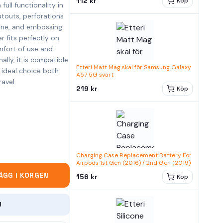
112 kr
Köp
full functionality in
utouts, perforations
one, and embossing
r fits perfectly on
mfort of use and
lly, it is compatible
Etteri Matt Mag skal för Samsung Galaxy
 ideal choice both
A57 5G svart
avel.
219 kr
Köp
Charging Case Replacement Battery For
Airpods 1st Gen (2016) / 2nd Gen (2019)
ÄGG I KORGEN
156 kr
Köp
U