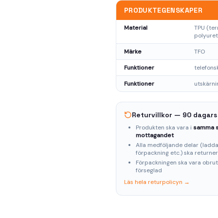
PRODUKTEGENSKAPER
Material
TPU (ter
polyuret
Märke
TFO
Funktioner
telefon
Funktioner
utskärni
Returvillkor — 90 dagars
Produkten ska vara i
samma s
mottagandet
Alla medföljande delar (laddar
förpackning etc.) ska returne
Förpackningen ska vara obru
förseglad
Läs hela returpolicyn →