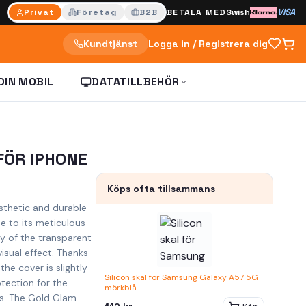
VISA
Privat
Företag
B2B
BETALA MED
Swish
Kundtjänst
Logga in / Registrera dig
DIN MOBIL
DATATILLBEHÖR
FÖR IPHONE
Köps ofta tillsammans
sthetic and durable
e to its meticulous
y of the transparent
visual effect. Thanks
the cover is slightly
Silicon skal för Samsung Galaxy A57 5G
otection for the
mörkblå
s. The Gold Glam