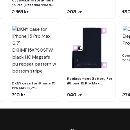
OLED-skärm för iPhone
15 Pro (Eftermarknad
Pro: XO7 3.0 Soft)
2 161 kr
208 kr
130
(120Hz)
Com
for 
blac
Replacement Battery For
DKNY case for iPhone 15
iPhone 15 Pro Max
Pro Max 6,7"
(Genuine OEM)
DKHMP15XPSOSPW black
710 kr
940 kr
274
HC Magsafe pu repeat
pattern w bottom stripe