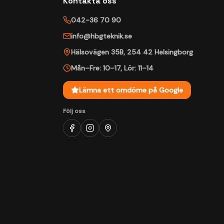
Kontakta oss
042-36 70 90
info@hbgteknik.se
Hälsovägen 35B
,
254 42
Helsingborg
Mån–Fre: 10–17
,
Lör: 11–14
Lämna ett omdöme på Google
Följ oss