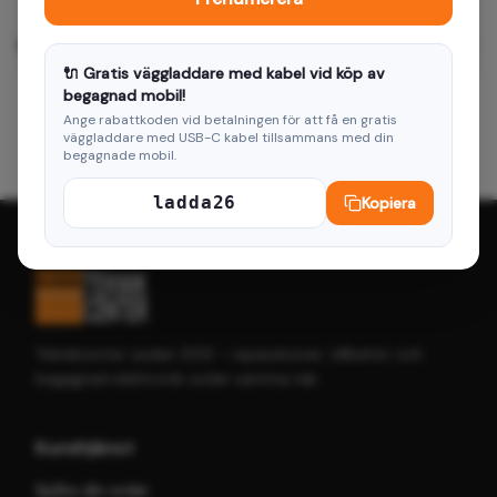
Hur betalar jag?
🔌 Gratis väggladdare med kabel vid köp av
begagnad mobil!
Ange rabattkoden vid betalningen för att få en gratis
väggladdare med USB-C kabel tillsammans med din
begagnade mobil.
ladda26
Kopiera
Teknikcenter sedan 2013 – reparationer, tillbehör och
begagnad elektronik under samma tak.
Kundtjänst
Spåra din order