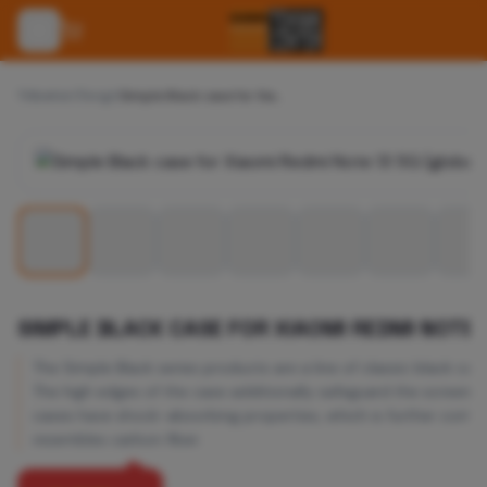
Tillbehör
/
Övrigt
/
Simple Black case for Xiaomi Redmi Note 13 5G (global)
SIMPLE BLACK CASE FOR XIAOMI REDMI NOTE 
The Simple Black series products are a line of classic black 
The high edges of the case additionally safeguard the screen 
cases have shock-absorbing properties, which is further compl
resembles carbon fiber.