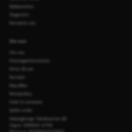
Reklamation
Ångerrätt
Kontakta oss
Om oss
Om oss
Företagsinformation
Hitta till oss
Kontakt
Köpvillkor
Returpolicy
Frakt & Leverans
Spåra order
Helsingborgs Teknikcenter AB
Org.nr: 556943-4755
Moms.nr: SE556943475501