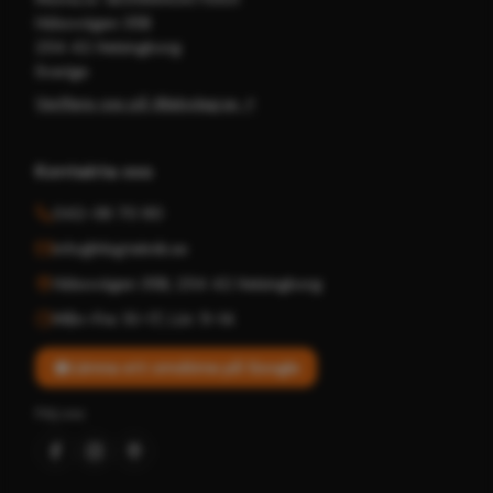
Hälsovägen 35B
254 42 Helsingborg
Sverige
Verifiera oss på Allabolag.se ↗
Kontakta oss
042-36 70 90
info@hbgteknik.se
Hälsovägen 35B
,
254 42
Helsingborg
Mån–Fre: 10–17
,
Lör: 11–14
Lämna ett omdöme på Google
Följ oss