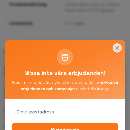
Produktbeskrivning
Simple Black case for Xiaomi
Redmi Note 13 5G (global)
Leveranstid
2-5 dagar
Vanliga frågor
Hur snabbt levereras Simple Black case for Xiaomi
Missa inte våra erbjudanden!
Redmi Note 13 5G (global)?
Prenumerera på vårt nyhetsbrev och ta del av
exklusiva
erbjudanden och kampanjer
direkt i din inkorg!
Passar Simple Black case for Xiaomi Redmi Note 13 5G
(global) min enhet?
Vilken garanti ger ni?
Kan jag returnera produkten?
Prenumerera