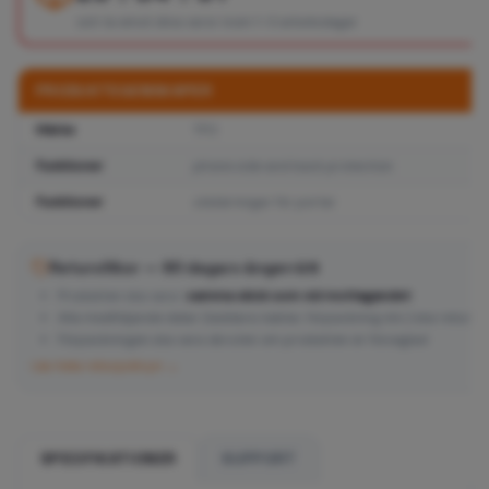
och ta emot dina varor inom 1–3 arbetsdagar
PRODUKTEGENSKAPER
Märke
TFO
Funktioner
phone side and back protection
Funktioner
utskärningar för portar
Returvillkor — 90 dagars ångerrätt
Produkten ska vara i
samma skick som vid mottagandet
Alla medföljande delar (laddare, kablar, förpackning etc.) ska returne
Förpackningen ska vara obruten om produkten är förseglad
Läs hela returpolicyn →
SPECIFIKATIONER
SUPPORT