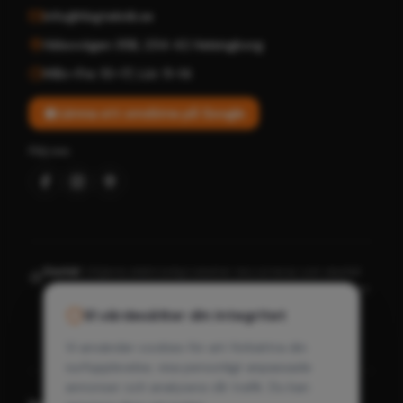
info@hbgteknik.se
Hälsovägen 35B
,
254 42
Helsingborg
Mån–Fre: 10–17
,
Lör: 11–14
Lämna ett omdöme på Google
Följ oss
Elavfall:
Uttjänta elektronikprodukter ska sorteras som elavfall
♻️
och får inte slängas tillsammans med hushållsavfall. Lämna dem
till närmaste återvinningscentral eller till oss i butiken. Genom
Vi värdesätter din integritet
korrekt hantering bidrar du till en bättre miljö och säkerställer
att farliga ämnen tas om hand på rätt sätt.
Vi använder cookies för att förbättra din
surfupplevelse, visa personligt anpassade
annonser och analysera vår trafik. Du kan