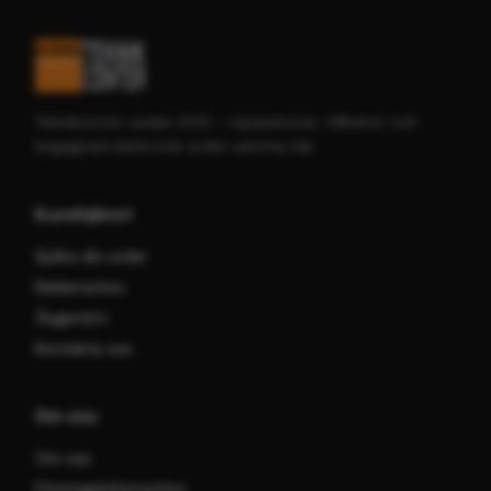
Teknikcenter sedan 2013 – reparationer, tillbehör och
begagnad elektronik under samma tak.
Kundtjänst
Spåra din order
Reklamation
Ångerrätt
Kontakta oss
Om oss
Om oss
Företagsinformation