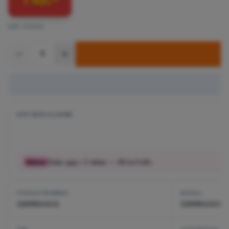
Inkl. moms
1
KÖP MED KLARNA
Dela upp i
3
delar —
39
kr/mån
PRODUKTNUMMER
MODELL
GSM184404
GSM184404