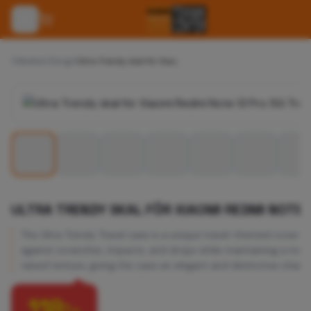
Tillbehör
/
Övrigt
/
Ultra Trendy skal för Xiaomi Redmi Note 13 Pro 5G Travel grön
ULTRA TRENDY SKAL FÖR XIAOMI REDMI NOTE 
The Ultra Trendy Travel case is a unique travel-themed cover m
against scratches, impacts, and drops while maintaining a mode
raised texture, giving the case an elegant and distinctive charac
118
:-