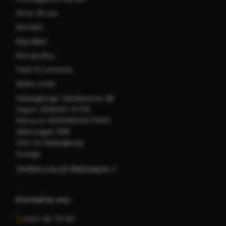
Hitta till oss
Kontakt
Köpvillkor
Returpolicy
Frakt & Leverans
Spåra order
Helsingborgs Teknikcenter AB
Org.nr: 556943-4755
Moms.nr: SE556943475501
Hälsovägen 35B
254 42 Helsingborg
Sverige
Verifiera oss på Allabolag.se ↗
Kontakta oss
042-36 70 90