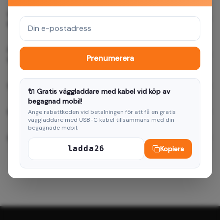
Hur snabbt levereras Ultra Trendy skal för Xiaomi Redmi
Note 13 Pro 5G Travel grön?
Passar Ultra Trendy skal för Xiaomi Redmi Note 13 Pro
Prenumerera
5G Travel grön min enhet?
Vilken garanti ger ni?
🔌 Gratis väggladdare med kabel vid köp av
begagnad mobil!
Kan jag returnera produkten?
Ange rabattkoden vid betalningen för att få en gratis
väggladdare med USB-C kabel tillsammans med din
begagnade mobil.
Hur betalar jag?
ladda26
Kopiera