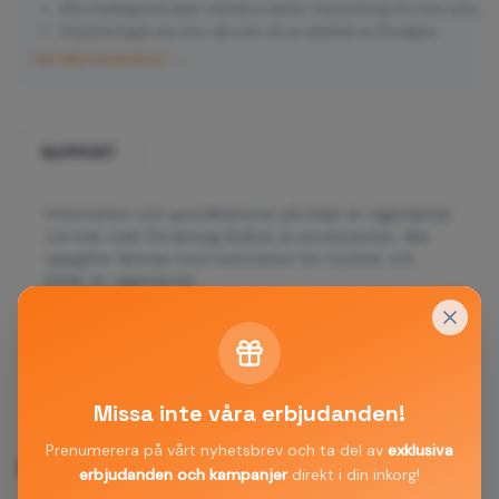
Alla medföljande delar (laddare, kablar, förpackning etc.) ska returne
Förpackningen ska vara obruten om produkten är förseglad
Läs hela returpolicyn →
SUPPORT
Information och specifikationer på sidan är vägledande
och kan utan förvarning ändras av producenten. Alla
uppgifter lämnas med reservation för tryckfel, och
bilder är vägledande.
✉️ Kontakta support
Missa inte våra erbjudanden!
Prenumerera på vårt nyhetsbrev och ta del av
exklusiva
Vanliga frågor
erbjudanden och kampanjer
direkt i din inkorg!