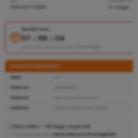
EAN
LEVERANSTID
5907457774858
3-5 dagar
Beställ inom:
07 : 56 : 04
och ta emot dina varor inom 1–3 arbetsdagar
PRODUKTEGENSKAPER
Märke
TFO
Funktioner
telefonskydd
Funktioner
hål för att fästa ett band
Funktioner
precise cutout for the camera
Returvillkor — 90 dagars ångerrätt
Produkten ska vara i
samma skick som vid mottagandet