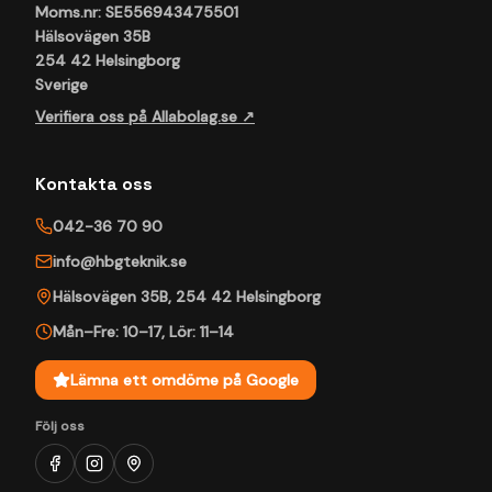
Moms.nr: SE556943475501
Hälsovägen 35B
254 42 Helsingborg
Sverige
Verifiera oss på Allabolag.se ↗
Kontakta oss
042-36 70 90
info@hbgteknik.se
Hälsovägen 35B
,
254 42
Helsingborg
Mån–Fre: 10–17
,
Lör: 11–14
Lämna ett omdöme på Google
Följ oss