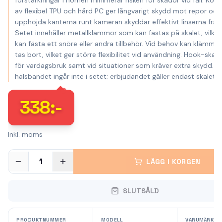
förstärkningar i hörnen minimerar risken för skador vid fall. Ko
av flexibel TPU och hård PC ger långvarigt skydd mot repor och
upphöjda kanterna runt kameran skyddar effektivt linserna från
Setet innehåller metallklämmor som kan fästas på skalet, vilket
kan fästa ett snöre eller andra tillbehör. Vid behov kan klämmo
tas bort, vilket ger större flexibilitet vid användning. Hook-skale
för vardagsbruk samt vid situationer som kräver extra skydd. *
halsbandet ingår inte i setet; erbjudandet gäller endast skalet.*
338
:-
Inkl. moms
1
LÄGG I KORGEN
SLUTSÅLD
PRODUKTNUMMER
MODELL
VARUMÄRKE