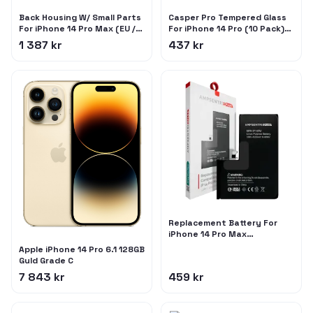
Back Housing W/ Small Parts
Casper Pro Tempered Glass
For iPhone 14 Pro Max (EU /
For iPhone 14 Pro (10 Pack)
Global Version) (Used OEM
(Privacy)
1 387 kr
437 kr
Pull: Grade C) (Gold)
Replacement Battery For
iPhone 14 Pro Max
(AmpSentrix Plus)
Apple iPhone 14 Pro 6.1 128GB
Guld Grade C
7 843 kr
459 kr