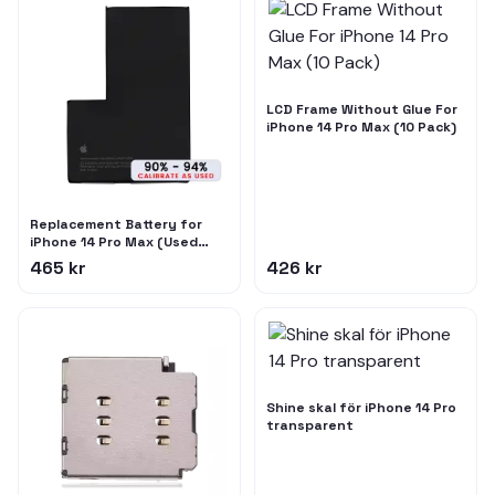
LCD Frame Without Glue For
iPhone 14 Pro Max (10 Pack)
Replacement Battery for
iPhone 14 Pro Max (Used
OEM Pull: Grade C / SOH 90%
465 kr
426 kr
to 94%)
Shine skal för iPhone 14 Pro
transparent