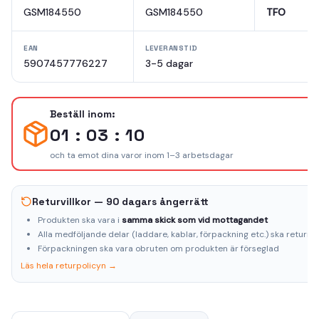
GSM184550
GSM184550
TFO
EAN
LEVERANSTID
5907457776227
3-5 dagar
Beställ inom:
01 : 03 : 10
och ta emot dina varor inom 1–3 arbetsdagar
Returvillkor — 90 dagars ångerrätt
Produkten ska vara i
samma skick som vid mottagandet
Alla medföljande delar (laddare, kablar, förpackning etc.) ska returne
Förpackningen ska vara obruten om produkten är förseglad
Läs hela returpolicyn →