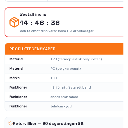
Beställ inom:
14 : 46 : 36
och ta emot dina varor inom 1–3 arbetsdagar
PRODUKTEGENSKAPER
Material
TPU (termoplastisk polyuretan)
Material
PC (polykarbonat)
Märke
TFO
Funktioner
hål för att fästa ett band
Funktioner
shock resistance
Funktioner
telefonskydd
Returvillkor — 90 dagars ångerrätt