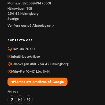
Moms.nr: SE556943475501
Hälsovägen 35B
254 42 Helsingborg
Sverige
Verifiera oss på Allabolag.se ↗
Kontakta oss
042-36 70 90
info@hbgteknik.se
Hälsovägen 35B
,
254 42
Helsingborg
Mån–Fre: 10–17
,
Lör: 11–14
Lämna ett omdöme på Google
Följ oss