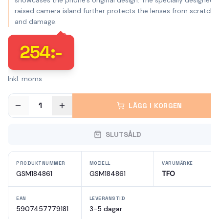
showcases the phone's original design. The specially designed,
raised camera island further protects the lenses from scratche
and damage.
254
:-
Inkl. moms
1
LÄGG I KORGEN
SLUTSÅLD
PRODUKTNUMMER
MODELL
VARUMÄRKE
GSM184861
GSM184861
TFO
EAN
LEVERANSTID
5907457779181
3-5 dagar