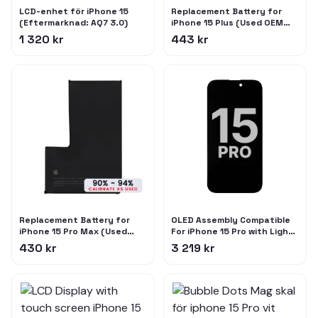
LCD-enhet för iPhone 15
Replacement Battery for
(Eftermarknad: AQ7 3.0)
iPhone 15 Plus (Used OEM
Pull: Grade C / SOH 90% to
1 320 kr
443 kr
94%)
Replacement Battery for
OLED Assembly Compatible
iPhone 15 Pro Max (Used
For iPhone 15 Pro with Light
OEM Pull: Grade C / SOH 90%
Sensor Flex Cable (Used OEM
430 kr
3 219 kr
to 94%)
Pull: Grade A)