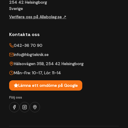
254 42 Helsingborg
Sverige
Verifiera oss på Allabolag.se ↗
Kontakta oss
042-36 70 90
info@hbgteknik.se
Hälsovägen 35B
,
254 42
Helsingborg
Mån–Fre: 10–17
,
Lör: 11–14
Lämna ett omdöme på Google
Följ oss