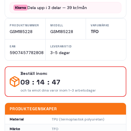
Dela upp i
3
delar —
39
kr/mån
PRODUKTNUMMER
MODELL
VARUMÄRKE
GSM185228
GSM185228
TFO
EAN
LEVERANSTID
5907457782808
3-5 dagar
Beställ inom:
09 : 14 : 47
och ta emot dina varor inom 1–3 arbetsdagar
PRODUKTEGENSKAPER
Material
TPU (termoplastisk polyuretan)
Märke
TFO