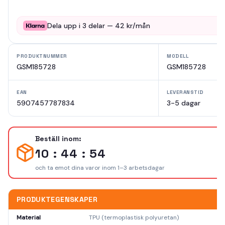
Dela upp i
3
delar —
42
kr/mån
PRODUKTNUMMER
MODELL
GSM185728
GSM185728
EAN
LEVERANSTID
5907457787834
3-5 dagar
Beställ inom:
10 : 44 : 54
och ta emot dina varor inom 1–3 arbetsdagar
PRODUKTEGENSKAPER
Material
TPU (termoplastisk polyuretan)