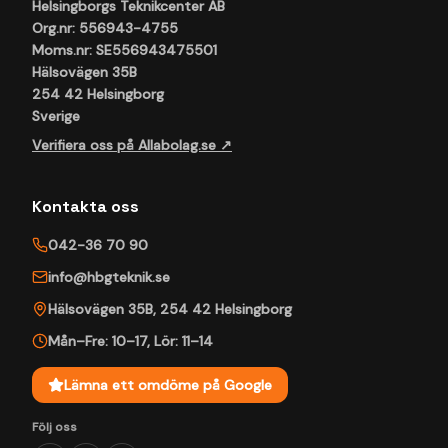
Helsingborgs Teknikcenter AB
Org.nr: 556943-4755
Moms.nr: SE556943475501
Hälsovägen 35B
254 42 Helsingborg
Sverige
Verifiera oss på Allabolag.se ↗
Kontakta oss
042-36 70 90
info@hbgteknik.se
Hälsovägen 35B
,
254 42
Helsingborg
Mån–Fre: 10–17
,
Lör: 11–14
Lämna ett omdöme på Google
Följ oss