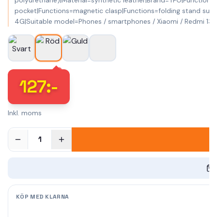
polyurethane)|Material=synthetic leather|Brand=TFO|Functions
pocket|Functions=magnetic clasp|Functions=folding stand supp
4G|Suitable model=Phones / smartphones / Xiaomi / Redmi 1
127
:-
Inkl. moms
1
KÖP MED KLARNA