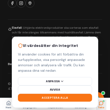
Elavfall:
Uttjänta elektronikprodukter ska sorteras som elavfall
♻️
och får inte slängas tillsammans med hushållsavfall. Lämna dem
till närmaste återvinningscentral eller till oss i butiken. Genom
korrekt hantering bidrar du till en bättre miljö och säkerställer
Vi värdesätter din integritet
att farliga ämnen tas om hand på rätt sätt.
Vi använder cookies för att förbättra din
surfupplevelse, visa personligt anpassade
Betalningsmetoder:
Visa
Mastercard
Klarna
annonser och analysera vår trafik. Du kan
anpassa dina val nedan.
ANPASSA
© 2026 Helsingborgs Teknikcenter AB (Org.nr 556943-
4755). Alla rättigheter förbehållna.
AVVISA
Integritetspolicy
Köpvillkor
Returpolicy
Frakt & Leverans
ACCEPTERA ALLA
Hem
Begagnat
Reparation
Varukorg
Teko