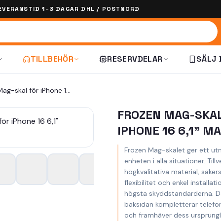
EVERANSTID 1–3 DAGAR DHL / POSTNORD
TILLBEHÖR
RESERVDELAR
SÄLJ 
Frozen Mag-skal för iPhone 16 6,1" marinblå
FROZEN MAG-SKAL
IPHONE 16 6,1" M
Frozen Mag-skalet ger ett ut
enheten i alla situationer. Till
högkvalitativa material, säkers
flexibilitet och enkel installat
högsta skyddstandarderna. D
baksidan kompletterar telefo
och framhäver dess ursprungl