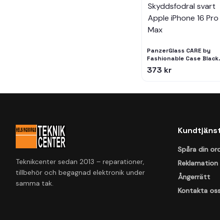
PanzerGlass CARE by
Fashionable Case Black
w. MagSafe iPhone 16
373 kr
Pro Max Skyddsfodral
svart Apple iPhone 16
Pro Max
Kundtjäns
Spåra din or
Teknikcenter sedan 2013 – reparationer,
Reklamation
tillbehör och begagnad elektronik under
Ångerrätt
samma tak.
Kontakta os