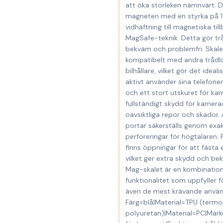
att öka storleken nämnvärt. 
magneten med en styrka på 
vidhäftning till magnetiska ti
MagSafe-teknik. Detta gör tr
bekväm och problemfri. Skale
kompatibelt med andra trådl
bilhållare, vilket gör det idea
aktivt använder sina telefone
och ett stort utskuret för ka
fullständigt skydd för kamer
oavsiktliga repor och skador. Å
portar säkerställs genom exa
perforeringar för högtalaren. 
finns öppningar för att fästa 
vilket ger extra skydd och be
Mag-skalet är en kombination 
funktionalitet som uppfyller 
även de mest krävande använ
Färg=blå|Material=TPU (termo
polyuretan)|Material=PC|Mär