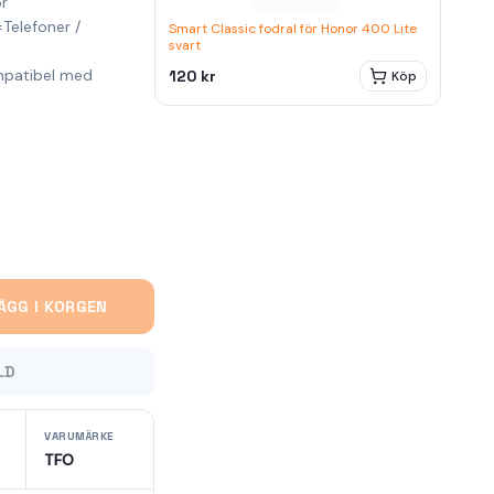
ör
Telefoner /
Smart Classic fodral för Honor 400 Lite
svart
mpatibel med
120 kr
Köp
ÄGG I KORGEN
LD
VARUMÄRKE
TFO