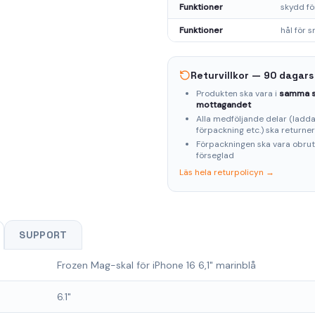
Funktioner
skydd f
Funktioner
hål för 
Returvillkor — 90 dagars
Produkten ska vara i
samma s
mottagandet
Alla medföljande delar (laddar
förpackning etc.) ska returne
Förpackningen ska vara obru
förseglad
Läs hela returpolicyn →
SUPPORT
Frozen Mag-skal för iPhone 16 6,1" marinblå
6.1"