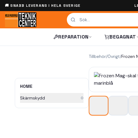
🚚 SNABB LEVERANS I HELA SVERIGE
L
REPARATION
BEGAGNAT
Tillbehör
/
Övrigt
/
HOME
Skärmskydd
0