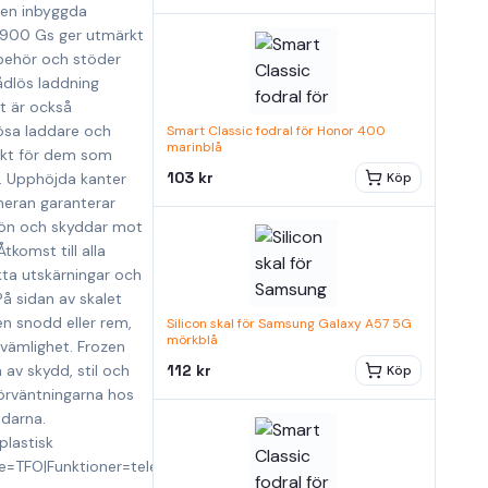
Den inbyggda
1900 Gs ger utmärkt
llbehör och stöder
ådlös laddning
t är också
ösa laddare och
Smart Classic fodral för Honor 400
marinblå
liskt för dem som
103 kr
r. Upphöjda kanter
Köp
meran garanterar
aön och skyddar mot
tkomst till alla
kta utskärningar och
På sidan av skalet
en snodd eller rem,
Silicon skal för Samsung Galaxy A57 5G
mörkblå
kvämlighet. Frozen
av skydd, stil och
112 kr
Köp
förväntningarna hos
darna.
plastisk
ke=TFO|Funktioner=telefonskydd|Funktioner=skydd