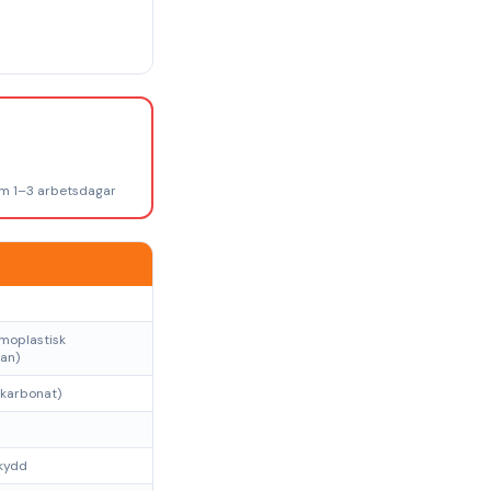
om 1–3 arbetsdagar
moplastisk
an)
ykarbonat)
skydd