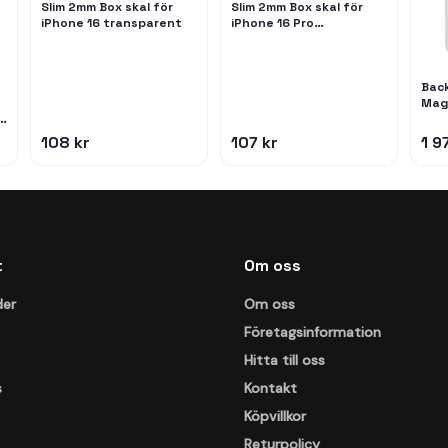
Slim 2mm Box skal för
Slim 2mm Box skal för
iPhone 16 transparent
iPhone 16 Pro
transparent
Bac
Mag
Flas
iPho
108 kr
107 kr
1 9
(Ser
Tita
t
Om oss
der
Om oss
Företagsinformation
Hitta till oss
s
Kontakt
Köpvillkor
Returpolicy