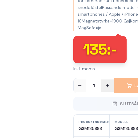
för kameraö|Funktioner=hål f
snoddfäste|Passande modell=
smartphones / Apple / iPhone
16Magnetstyrka=1900 Gs|Ko
MagSafe=ja
135
:-
Inkl. moms
1
L
SLUTSÅ
PRODUKTNUMMER
MODELL
GSM185888
GSM185888