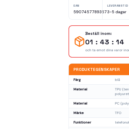
EAN
LEVERANSTID
5907457789357
3-5 dagar
Beställ inom:
01 : 43 : 13
och ta emot dina varor in
PRODUKTEGENSKAPER
Färg
blå
Material
TPU (ter
polyuret
Material
PC (pol
Märke
TFO
Funktioner
telefon