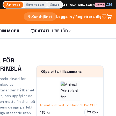
VISA
Privat
Företag
B2B
BETALA MED
Swish
Kundtjänst
Logga in / Registrera dig
DIN MOBIL
DATATILLBEHÖR
 FÖR
ARINBLÅ
Köps ofta tillsammans
märkt skydd för
verkad av
täller den hållbarhet,
ion, och uppfyller de
en matta finishen på
Animal Print skal för iPhone 15 Pro Okapi
nens design perfekt
115 kr
Köp
iga utseende utan