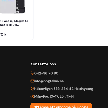
k Glass w/ MagSafe
net & NFC &
hlight Flex For
ne 16 Pro Max
70 kr
vice Pack) (White
nium)
Kontakta oss
042-36 70 90
info@hbgteknik.se
Hälsovägen 35B
,
254 42
Helsingborg
Mån–Fre: 10–17
,
Lör: 11–14
Lämna ett omdöme på Google