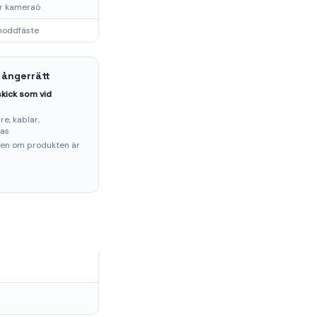
ör kameraö
snoddfäste
 ångerrätt
kick som vid
e, kablar,
ras
ten om produkten är