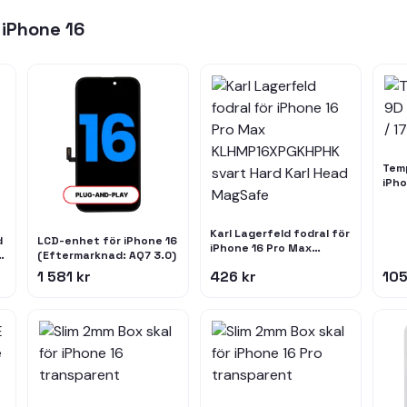
r
iPhone 16
Temp
iPho
/ 18
Karl Lagerfeld fodral för
d
LCD-enhet för iPhone 16
iPhone 16 Pro Max
(Eftermarknad: AQ7 3.0)
KLHMP16XPGKHPHK svart
t,
1 581 kr
426 kr
105
Hard Karl Head MagSafe