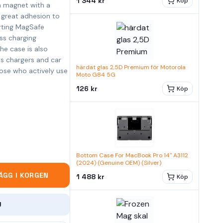
1 344 kr
Köp
in magnet with a
 great adhesion to
rting MagSafe
ss charging
he case is also
ss chargers and car
härdat glas 2,5D Premium för Motorola
hose who actively use
Moto G84 5G
126 kr
Köp
Bottom Case For MacBook Pro 14" A3112
(2024) (Genuine OEM) (Silver)
ÄGG I KORGEN
1 488 kr
Köp
U