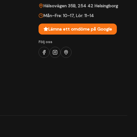
Hälsovägen 35B
,
254 42
Helsingborg
Mån–Fre: 10–17
,
Lör: 11–14
Lämna ett omdöme på Google
Följ oss