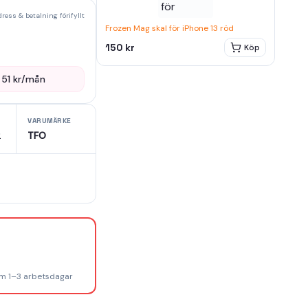
ress & betalning förifyllt
Frozen Mag skal för iPhone 13 röd
150 kr
Köp
—
51
kr/mån
VARUMÄRKE
2
TFO
om 1–3 arbetsdagar