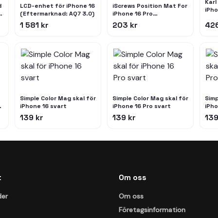
Karl
d
LCD-enhet för iPhone 16
iScrews Position Mat For
iPho
(Eftermarknad: AQ7 3.0)
iPhone 16 Pro
KLH
t,
(dottorpod)
1 581 kr
203 kr
426
Har
Simple Color Mag skal för
Simple Color Mag skal för
Simp
-
iPhone 16 svart
iPhone 16 Pro svart
iPho
139 kr
139 kr
139
t
Om oss
der
Om oss
Företagsinformation