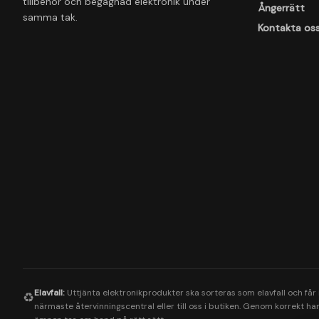
tillbehör och begagnad elektronik under
Ångerrätt
samma tak.
Kontakta os
Elavfall:
Uttjänta elektronikprodukter ska sorteras som elavfall och får
♻️
närmaste återvinningscentral eller till oss i butiken. Genom korrekt hant