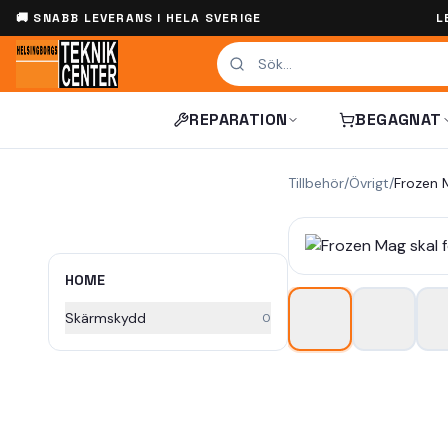
🚚 SNABB LEVERANS I HELA SVERIGE
L
REPARATION
BEGAGNAT
Tillbehör
/
Övrigt
/
HOME
Skärmskydd
0