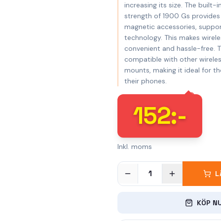
increasing its size. The built-
strength of 1900 Gs provides
magnetic accessories, suppo
technology. This makes wirele
convenient and hassle-free. T
compatible with other wirele
mounts, making it ideal for t
their phones.
152
:-
Inkl. moms
1
L
KÖP N