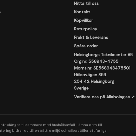
Hitta till oss
s
Kontakt
Köpvillkor
Returpolicy
Frakt & Leverans
Spåra order
Helsingborgs Teknikcenter AB
Org.nr: 556943-4755
Moms.nr: SE556943475501
Hälsovägen 35B
254 42 Helsingborg
Sverige
Verifiera oss på Allabolag.se ↗
 inte slängas tillsammans med hushållsavfall. Lämna dem till
ering bidrar du till en bättre miljö och säkerställer att farliga