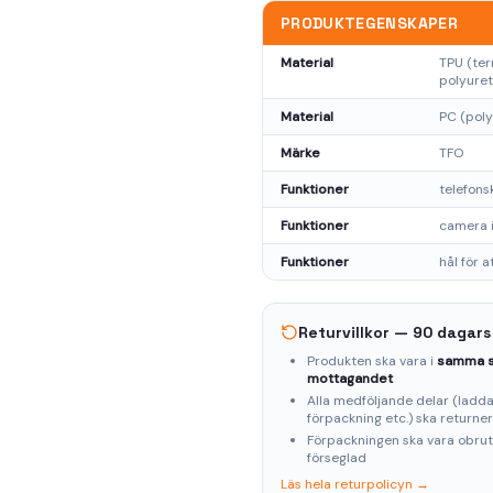
PRODUKTEGENSKAPER
Material
TPU (ter
polyuret
Material
PC (pol
Märke
TFO
Funktioner
telefon
Funktioner
camera i
Funktioner
hål för a
Returvillkor — 90 dagars
Produkten ska vara i
samma s
mottagandet
Alla medföljande delar (laddar
förpackning etc.) ska returne
Förpackningen ska vara obru
förseglad
Läs hela returpolicyn →