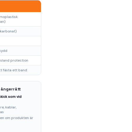
moplastisk
an)
ykarbonat)
skydd
sland protection
tt fästa ett band
 ångerrätt
kick som vid
e, kablar,
ras
ten om produkten är