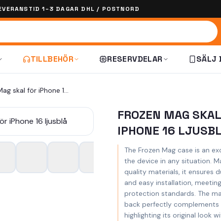
EVERANSTID 1–3 DAGAR DHL / POSTNORD
TILLBEHÖR
RESERVDELAR
SÄLJ 
Frozen Mag skal för iPhone 16 ljusblå
FROZEN MAG SKAL
IPHONE 16 LJUSB
The Frozen Mag case is an exc
the device in any situation. 
quality materials, it ensures dur
and easy installation, meetin
protection standards. The mat
back perfectly complements 
highlighting its original look w