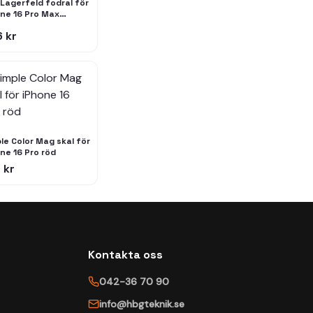
 Lagerfeld fodral för
ne 16 Pro Max
MP16XPGKHPHK svart
 kr
d Karl Head MagSafe
le Color Mag skal för
ne 16 Pro röd
 kr
Kontakta oss
042-36 70 90
info@hbgteknik.se