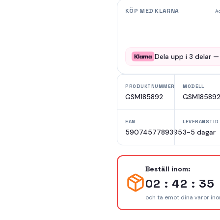
KÖP MED KLARNA
Ad
Dela upp i
3
delar 
PRODUKTNUMMER
MODELL
GSM185892
GSM18589
EAN
LEVERANSTID
5907457789395
3-5 dagar
Beställ inom:
02 : 42 : 34
och ta emot dina varor in