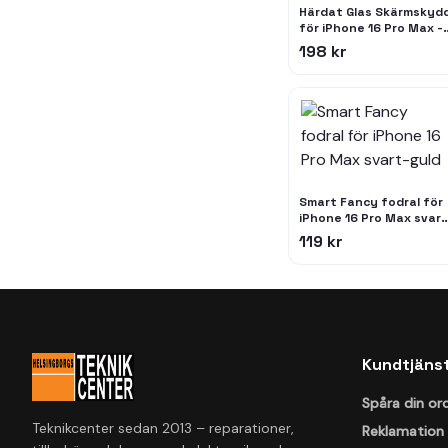
Härdat Glas Skärmskyd
för iPhone 16 Pro Max -
9H Hårdhet, Kristallklar
198 kr
Enkel Installation
Smart Fancy fodral för
iPhone 16 Pro Max svart
guld
119 kr
Kundtjäns
Spåra din or
Teknikcenter sedan 2013 – reparationer,
Reklamation