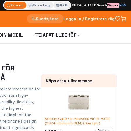
VISA
Privat
Företag
B2B
BETALA MED
Swish
Kundtjänst
Logga in / Registrera dig
DIN MOBIL
DATATILLBEHÖR
 FÖR
LÅ
Köps ofta tillsammans
ellent protection for
Made from high-
ability, flexibility,
g the highest
te finish on the
Bottom Case For MacBook Air 15" A3114
the phone's design,
(2024) (Genuine OEM) (Starlight)
ithout significantly