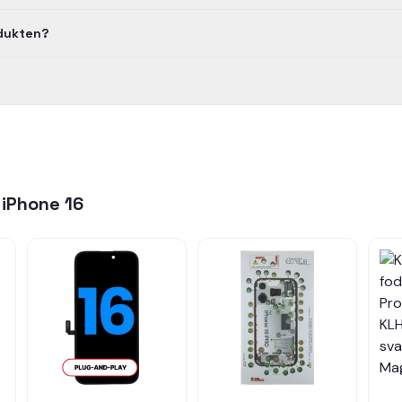
odukten?
r
iPhone 16