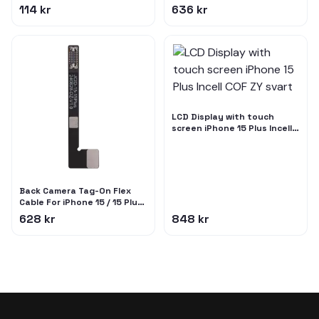
/ 15 Plus / 15 Pro / 15 Pro Max
(JCID)
114 kr
636 kr
(10 Pack)
LCD Display with touch
screen iPhone 15 Plus Incell
COF ZY svart
Back Camera Tag-On Flex
Cable For iPhone 15 / 15 Plus
(JCID)
628 kr
848 kr