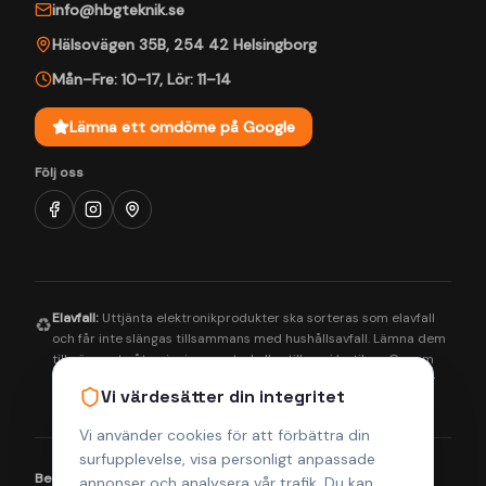
info@hbgteknik.se
Hälsovägen 35B
,
254 42
Helsingborg
Mån–Fre: 10–17
,
Lör: 11–14
Lämna ett omdöme på Google
Följ oss
Elavfall:
Uttjänta elektronikprodukter ska sorteras som elavfall
♻️
och får inte slängas tillsammans med hushållsavfall. Lämna dem
till närmaste återvinningscentral eller till oss i butiken. Genom
korrekt hantering bidrar du till en bättre miljö och säkerställer
Vi värdesätter din integritet
att farliga ämnen tas om hand på rätt sätt.
Vi använder cookies för att förbättra din
surfupplevelse, visa personligt anpassade
Betalningsmetoder:
Visa
Mastercard
Klarna
annonser och analysera vår trafik. Du kan