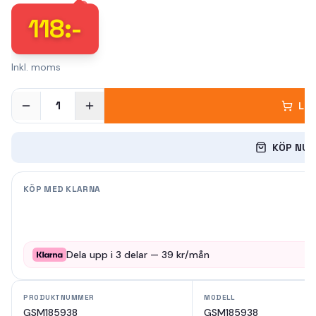
118
:-
Inkl. moms
1
LÄ
KÖP NU
KÖP MED KLARNA
Dela upp i
3
delar —
39
kr/mån
PRODUKTNUMMER
MODELL
GSM185938
GSM185938