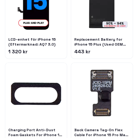
LCD-enhet för iPhone 15
Replacement Battery for
(Eftermarknad: AQ7 3.0)
iPhone 15 Plus (Used OEM
Pull: Grade C / SOH 90% to
1 320 kr
443 kr
94%)
Charging Port Anti-Dust
Back Camera Tag-On Flex
Foam Gaskets For iPhone 15
Cable For iPhone 15 Pro Max