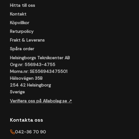
Hitta till oss
Kontakt
Köpvillkor
Returpolicy
Frakt & Leverans
Spåra order
Helsingborgs Teknikcenter AB
Org.nr: 556943-4755
Moms.nr: SE556943475501
Hälsovägen 35B
254 42 Helsingborg
Sverige
Verifiera oss på Allabolag.se ↗
Kontakta oss
042-36 70 90