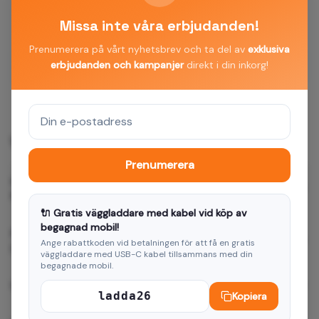
Produktbeskrivning
Smart Magnet fodral för
Missa inte våra erbjudanden!
Oppo Reno 12F 5G (Global) /
12FS 5G röd
Prenumerera på vårt nyhetsbrev och ta del av
exklusiva
erbjudanden och kampanjer
direkt i din inkorg!
Leveranstid
2-5 dagar
Vanliga frågor
Prenumerera
Hur snabbt levereras Smart Magnet fodral för Oppo
Reno 12F 5G (Global) / 12FS 5G röd?
🔌 Gratis väggladdare med kabel vid köp av
begagnad mobil!
Passar Smart Magnet fodral för Oppo Reno 12F 5G
Ange rabattkoden vid betalningen för att få en gratis
(Global) / 12FS 5G röd min enhet?
väggladdare med USB-C kabel tillsammans med din
begagnade mobil.
Vilken garanti ger ni?
ladda26
Kopiera