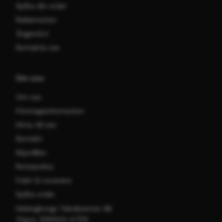
Spåra din order
Reklamation
Ångerrätt
Kontakta oss
Om oss
Om oss
Företagsinformation
Hitta till oss
Kontakt
Köpvillkor
Returpolicy
Frakt & Leverans
Spåra order
Helsingborgs Teknikcenter AB
Org.nr: 556943-4755