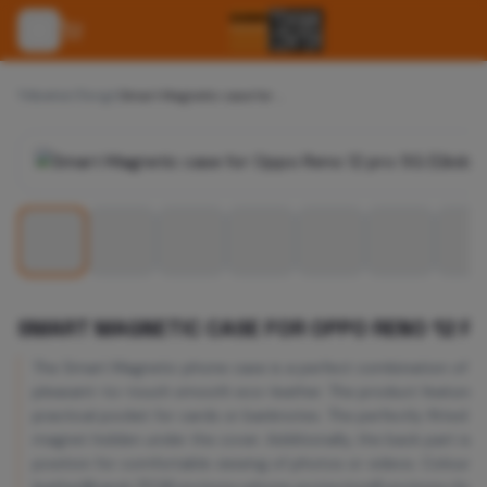
Tillbehör
/
Övrigt
/
Smart Magnetic case for Oppo Reno 12 pro 5G (Global) black
SMART MAGNETIC CASE FOR OPPO RENO 12 PR
The Smart Magnetic phone case is a perfect combination of ide
pleasant-to-touch smooth eco-leather. The product features a 
practical pocket for cards or banknotes. The perfectly fitted T
magnet hidden under the cover. Additionally, the back part is fo
position for comfortable viewing of photos or videos. Colour=