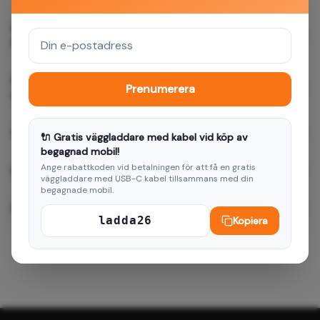
Hur snabbt levereras Smart Magnetic case for Oppo
Reno 12 pro 5G (Global) black?
Passar Smart Magnetic case for Oppo Reno 12 pro 5G
Prenumerera
(Global) black min enhet?
Vilken garanti ger ni?
🔌 Gratis väggladdare med kabel vid köp av
begagnad mobil!
Ange rabattkoden vid betalningen för att få en gratis
Kan jag returnera produkten?
väggladdare med USB-C kabel tillsammans med din
begagnade mobil.
Hur betalar jag?
ladda26
Kopiera