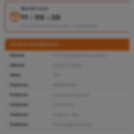
Beställ inom:
11 : 59 : 25
och ta emot dina varor inom 1–3 arbetsdagar
PRODUKTEGENSKAPER
Material
TPU (termoplastisk polyuretan)
Material
synthetic leather
Märke
TFO
Funktioner
telefonskydd
Funktioner
folding stand support
Funktioner
card pocket
Funktioner
magnetic clasp
Funktioner
utskärningar för portar