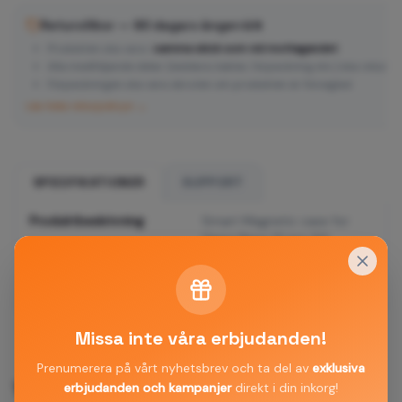
Returvillkor — 90 dagars ångerrätt
Produkten ska vara i
samma skick som vid mottagandet
Alla medföljande delar (laddare, kablar, förpackning etc.) ska returne
Förpackningen ska vara obruten om produkten är förseglad
Läs hela returpolicyn →
SPECIFIKATIONER
SUPPORT
Produktbeskrivning
Smart Magnetic case for
Oppo Reno 12 pro 5G
(Global) black
Leveranstid
2-5 dagar
Missa inte våra erbjudanden!
Prenumerera på vårt nyhetsbrev och ta del av
exklusiva
Vanliga frågor
erbjudanden och kampanjer
direkt i din inkorg!