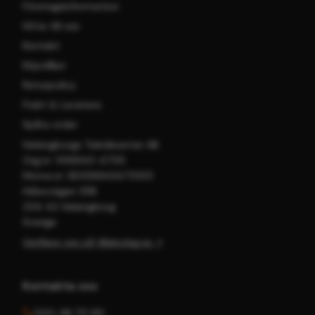
Företagsinformation
Hitta till oss
Kontakt
Köpvillkor
Returpolicy
Frakt & Leverans
Spåra order
Helsingborgs Teknikcenter AB
Org.nr: 556943-4755
Moms.nr: SE556943475501
Hälsovägen 35B
254 42 Helsingborg
Sverige
Verifiera oss på Allabolag.se ↗
Kontakta oss
042-36 70 90