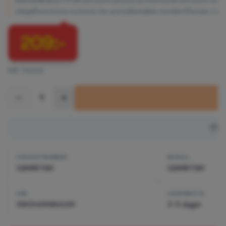
leather|Brand=TFO|Functions=phone protection|Functions=fold
clasp|Functions=cutouts for ports|Suitable model=Phones / s
209
:-
Inkl. moms
1
PRODUKTNUMMER
MODELL
GSM187361
GSM187361
EAN
LEVERANSTID
5900495864291
3-5 dagar