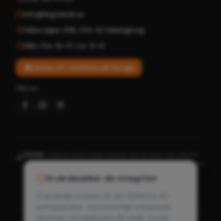
info@hbgteknik.se
Hälsovägen 35B
,
254 42
Helsingborg
Mån–Fre: 10–17
,
Lör: 11–14
Lämna ett omdöme på Google
Följ oss
Elavfall:
Uttjänta elektronikprodukter ska sorteras som elavfall
♻️
och får inte slängas tillsammans med hushållsavfall. Lämna dem
till närmaste återvinningscentral eller till oss i butiken. Genom
Vi värdesätter din integritet
korrekt hantering bidrar du till en bättre miljö och säkerställer
att farliga ämnen tas om hand på rätt sätt.
Vi använder cookies för att förbättra din
surfupplevelse, visa personligt anpassade
annonser och analysera vår trafik. Du kan