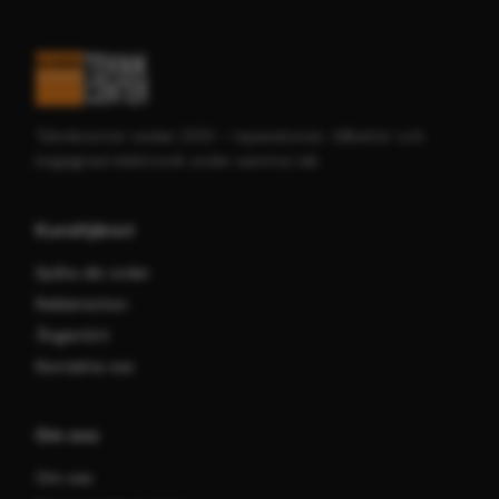
Teknikcenter sedan 2013 – reparationer, tillbehör och
begagnad elektronik under samma tak.
Kundtjänst
Spåra din order
Reklamation
Ångerrätt
Kontakta oss
Om oss
Om oss