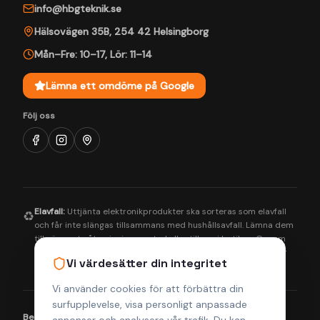
info@hbgteknik.se
Hälsovägen 35B
,
254 42
Helsingborg
Mån–Fre: 10–17
,
Lör: 11–14
Lämna ett omdöme på Google
Följ oss
Elavfall:
Uttjänta elektronikprodukter ska sorteras som elavfall
♻️
och får inte slängas tillsammans med hushållsavfall. Lämna dem
till närmaste återvinningscentral eller till oss i butiken. Genom
korrekt hantering bidrar du till en bättre miljö och säkerställer
Vi värdesätter din integritet
att farliga ämnen tas om hand på rätt sätt.
Vi använder cookies för att förbättra din
surfupplevelse, visa personligt anpassade
Betalningsmetoder:
Visa
Mastercard
Klarna