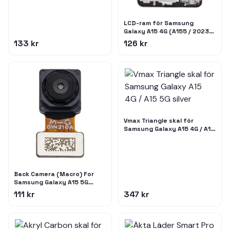
LCD-ram för Samsung
Galaxy A15 4G (A155 / 2023) /
A15 5G (A156 / 2023)
133 kr
126 kr
Vmax Triangle skal för
Samsung Galaxy A15 4G / A15
5G silver
Back Camera (Macro) For
Samsung Galaxy A15 5G
(A156 / 2023) / A17 5G（A176
111 kr
347 kr
/ 2025）(Premium)