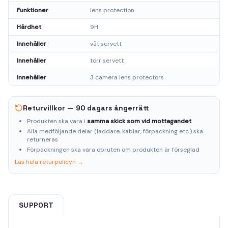
Funktioner
lens protection
Hårdhet
9H
Innehåller
våt servett
Innehåller
torr servett
Innehåller
3 camera lens protectors
Returvillkor — 90 dagars ångerrätt
Produkten ska vara i
samma skick som vid mottagandet
Alla medföljande delar (laddare, kablar, förpackning etc.) ska
returneras
Förpackningen ska vara obruten om produkten är förseglad
Läs hela returpolicyn →
SUPPORT