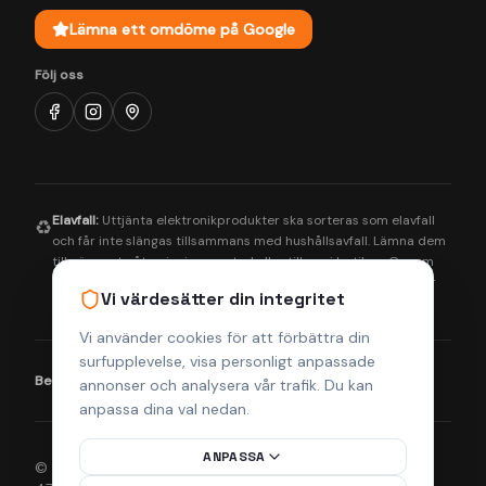
Lämna ett omdöme på Google
Följ oss
Elavfall:
Uttjänta elektronikprodukter ska sorteras som elavfall
♻️
och får inte slängas tillsammans med hushållsavfall. Lämna dem
till närmaste återvinningscentral eller till oss i butiken. Genom
korrekt hantering bidrar du till en bättre miljö och säkerställer
Vi värdesätter din integritet
att farliga ämnen tas om hand på rätt sätt.
Vi använder cookies för att förbättra din
surfupplevelse, visa personligt anpassade
Betalningsmetoder:
Visa
Mastercard
Klarna
annonser och analysera vår trafik. Du kan
anpassa dina val nedan.
ANPASSA
© 2026 Helsingborgs Teknikcenter AB (Org.nr 556943-