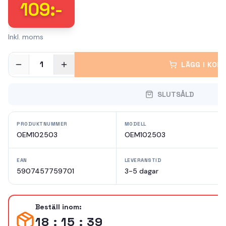
109
:-
Inkl. moms
1
LÄGG I KOR
SLUTSÅLD
PRODUKTNUMMER
MODELL
OEM102503
OEM102503
EAN
LEVERANSTID
5907457759701
3-5 dagar
Beställ inom:
18 : 15 : 39