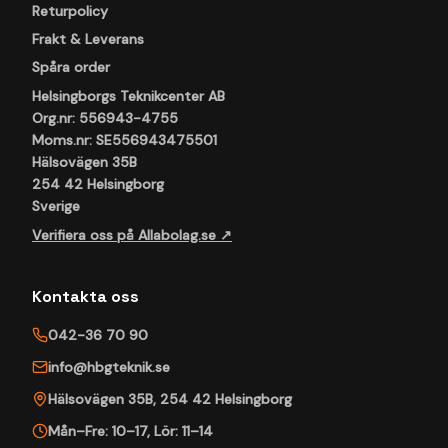
Returpolicy
Frakt & Leverans
Spåra order
Helsingborgs Teknikcenter AB
Org.nr: 556943-4755
Moms.nr: SE556943475501
Hälsovägen 35B
254 42 Helsingborg
Sverige
Verifiera oss på Allabolag.se ↗
Kontakta oss
042-36 70 90
info@hbgteknik.se
Hälsovägen 35B
,
254 42
Helsingborg
Mån–Fre: 10–17
,
Lör: 11–14