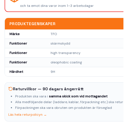
och ta emot dina varor inom 1–3 arbetsdagar
PRODUKTEGENSKAPER
Märke
TFO
Funktioner
skärmskydd
Funktioner
high transparency
Funktioner
oleophobic coating
Hårdhet
9H
Returvillkor — 90 dagars ångerrätt
Produkten ska vara i
samma skick som vid mottagandet
Alla medföljande delar (laddare, kablar, förpackning etc.) ska returne
Förpackningen ska vara obruten om produkten är förseglad
Läs hela returpolicyn →