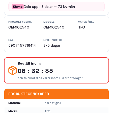
Dela upp i
3
delar —
73
kr/mån
PRODUKTNUMMER
MODELL
VARUMÄRKE
OEM102540
OEM102540
TFO
EAN
LEVERANSTID
5907457761414
3-5 dagar
Beställ inom:
08 : 32 : 34
och ta emot dina varor inom 1–3 arbetsdagar
PRODUKTEGENSKAPER
Material
härdat glas
Märke
TFO