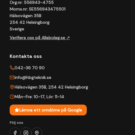
Org.nr: 556943-4755
Moms.nr: SE556943475501
Hälsovägen 35B
254 42 Helsingborg
Sverige
Verifiera oss på Allabolag.se ↗
Kontakta oss
042-36 70 90
info@hbgteknik.se
Hälsovägen 35B
,
254 42
Helsingborg
Mån–Fre: 10–17
,
Lör: 11–14
Lämna ett omdöme på Google
Följ oss